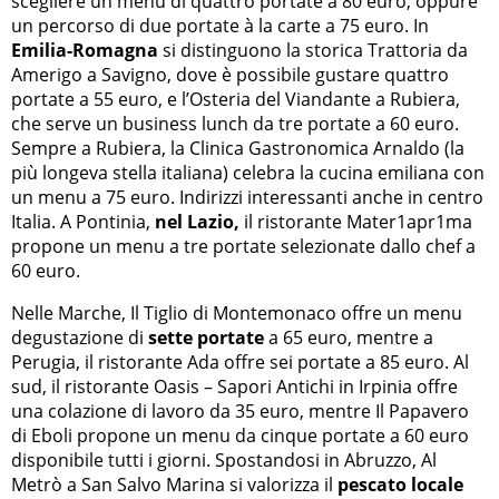
scegliere un menu di quattro portate a 80 euro, oppure
un percorso di due portate à la carte a 75 euro. In
Emilia-Romagna
si distinguono la storica Trattoria da
Amerigo a Savigno, dove è possibile gustare quattro
portate a 55 euro, e l’Osteria del Viandante a Rubiera,
che serve un business lunch da tre portate a 60 euro.
Sempre a Rubiera, la Clinica Gastronomica Arnaldo (la
più longeva stella italiana) celebra la cucina emiliana con
un menu a 75 euro. Indirizzi interessanti anche in centro
Italia. A Pontinia,
nel Lazio,
il ristorante Mater1apr1ma
propone un menu a tre portate selezionate dallo chef a
60 euro.
Nelle Marche, Il Tiglio di Montemonaco offre un menu
degustazione di
sette portate
a 65 euro, mentre a
Perugia, il ristorante Ada offre sei portate a 85 euro. Al
sud, il ristorante Oasis – Sapori Antichi in Irpinia offre
una colazione di lavoro da 35 euro, mentre Il Papavero
di Eboli propone un menu da cinque portate a 60 euro
disponibile tutti i giorni. Spostandosi in Abruzzo, Al
Metrò a San Salvo Marina si valorizza il
pescato locale