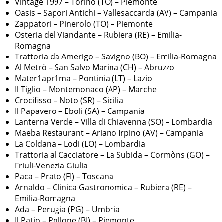
Vintage 1997 – Torino (TO) – Piemonte
Oasis – Sapori Antichi – Vallesaccarda (AV) – Campania
Zappatori – Pinerolo (TO) – Piemonte
Osteria del Viandante – Rubiera (RE) – Emilia-
Romagna
Trattoria da Amerigo – Savigno (BO) – Emilia-Romagna
Al Metrò – San Salvo Marina (CH) – Abruzzo
Mater1apr1ma – Pontinia (LT) – Lazio
Il Tiglio – Montemonaco (AP) – Marche
Crocifisso – Noto (SR) – Sicilia
Il Papavero – Eboli (SA) – Campania
Lanterna Verde – Villa di Chiavenna (SO) – Lombardia
Maeba Restaurant – Ariano Irpino (AV) – Campania
La Coldana – Lodi (LO) – Lombardia
Trattoria al Cacciatore – La Subida – Cormòns (GO) –
Friuli-Venezia Giulia
Paca – Prato (FI) – Toscana
Arnaldo – Clinica Gastronomica – Rubiera (RE) –
Emilia-Romagna
Ada – Perugia (PG) – Umbria
Il Patio – Pollone (BI) – Piemonte