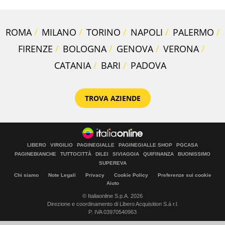
ROMA
MILANO
TORINO
NAPOLI
PALERMO
FIRENZE
BOLOGNA
GENOVA
VERONA
CATANIA
BARI
PADOVA
TROVA AZIENDE
LIBERO
VIRGILIO
PAGINEGIALLE
PAGINEGIALLE SHOP
PGCASA
PAGINEBIANCHE
TUTTOCITTÀ
DILEI
SIVIAGGIA
QUIFINANZA
BUONISSIMO
SUPEREVA
Chi siamo
Note Legali
Privacy
Cookie Policy
Preferenze sui cookie
Aiuto
© Italiaonline S.p.A. 2026
Direzione e coordinamento di Libero Acquisition S.á r.l.
P. IVA 03970540963