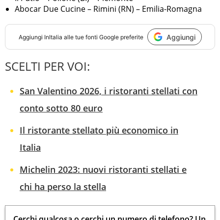
Abocar Due Cucine – Rimini (RN) – Emilia-Romagna
Aggiungi
Aggiungi
InItalia
alle tue fonti Google preferite
SCELTI PER VOI:
San Valentino 2026, i ristoranti stellati con
conto sotto 80 euro
Il ristorante stellato più economico in
Italia
Michelin 2023: nuovi ristoranti stellati e
chi ha perso la stella
Cerchi qualcosa o cerchi un numero di telefono? Un