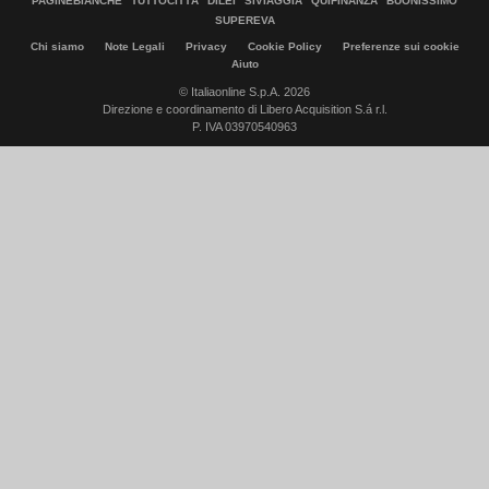
PAGINEBIANCHE
TUTTOCITTÀ
DILEI
SIVIAGGIA
QUIFINANZA
BUONISSIMO
SUPEREVA
Chi siamo
Note Legali
Privacy
Cookie Policy
Preferenze sui cookie
Aiuto
© Italiaonline S.p.A. 2026
Direzione e coordinamento di Libero Acquisition S.á r.l.
P. IVA 03970540963