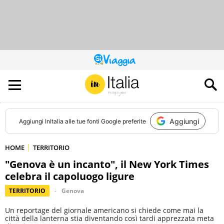
QUESTO
SITO
CONTRIBUISCE
ALL’AUDIENCE
DI
Aggiungi
Aggiungi
InItalia
alle tue fonti Google preferite
HOME
TERRITORIO
"Genova è un incanto", il New York Times
celebra il capoluogo ligure
TERRITORIO
Genova
Un reportage del giornale americano si chiede come mai la
città della lanterna stia diventando così tardi apprezzata meta