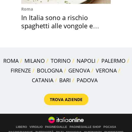
Roma
In Italia sono a rischio
spaghetti alle vongole e
sautè di cozze
ROMA
MILANO
TORINO
NAPOLI
PALERMO
FIRENZE
BOLOGNA
GENOVA
VERONA
CATANIA
BARI
PADOVA
TROVA AZIENDE
LIBERO
VIRGILIO
PAGINEGIALLE
PAGINEGIALLE SHOP
PGCASA