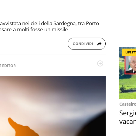
vvistata nei cieli della Sardegna, tra Porto
nsare a molti fosse un missile
CONDIVIDI
LIFEST
T EDITOR
l running e di yoga, ama scoprire nuovi posti e
minata e intraprendente adora leggere ma
Castelr
Sergi
vacan
locat