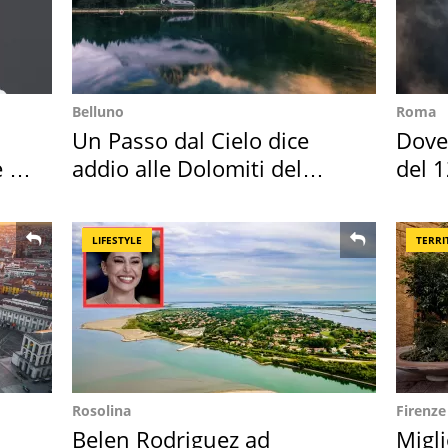
Belluno
Roma
Un Passo dal Cielo dice
Dove 
 i
addio alle Dolomiti del
del 1
Cadore
LIFESTYLE
TERRI
Rosolina
Firenze
Belen Rodriguez ad
Migli