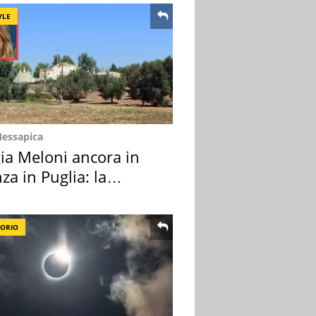
YLE
Messapica
ia Meloni ancora in
za in Puglia: la
ion scelta
TORIO