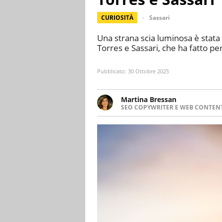
CURIOSITÀ
Sassari
Una strana scia luminosa è stata a
Torres e Sassari, che ha fatto pe
Pubblicato:
30 Ottobre 2025
Martina Bressan
SEO COPYWRITER E WEB CONTEN
Appassionata di viaggi, di trai
nuove culture. Curiosa, deter
soprattutto scrivere.