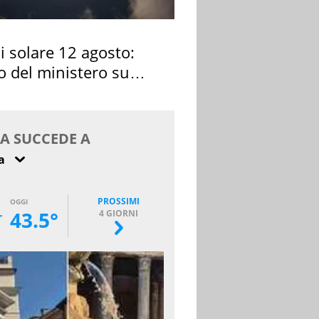
si solare 12 agosto:
o del ministero su
 osservarla