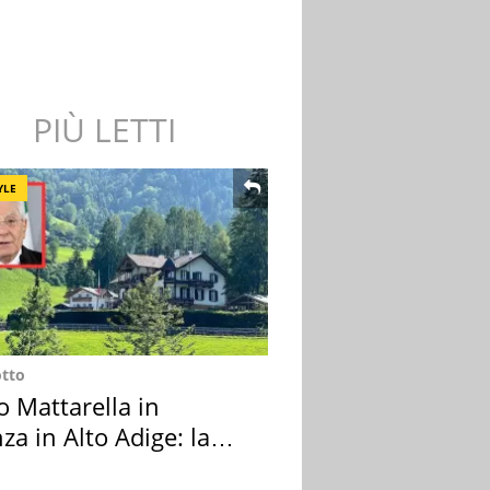
PIÙ LETTI
YLE
otto
o Mattarella in
za in Alto Adige: la
ion scelta