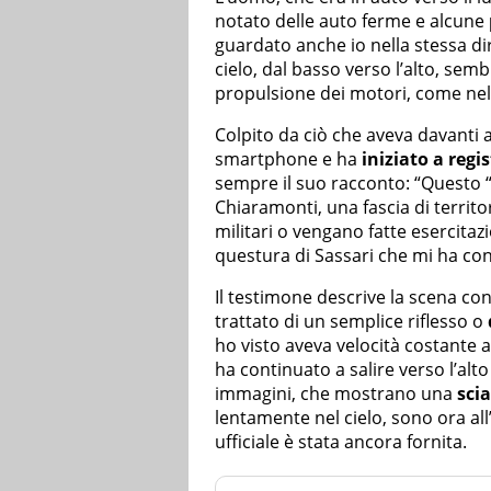
notato delle auto ferme e alcune
guardato anche io nella stessa dir
cielo, dal basso verso l’alto, sem
propulsione dei motori, come nell
Colpito da ciò che aveva davanti a
smartphone e ha
iniziato a regi
sempre il suo racconto: “Questo “m
Chiaramonti, una fascia di territor
militari o vengano fatte esercitaz
questura di Sassari che mi ha con
Il testimone descrive la scena con
trattato di un semplice riflesso o
ho visto aveva velocità costante all
ha continuato a salire verso l’alt
immagini, che mostrano una
sci
lentamente nel cielo, sono ora al
ufficiale è stata ancora fornita.