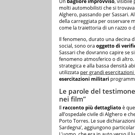
Un
bagliore improvviso
, visibile
molti automobilisti che si trovav
Alghero, passando per Sassari. Al
della carreggiata per osservare m
come la traiettoria di un razzo o d
Il fenomeno, durato una decina di m
social, sono ora
oggetto di verif
Sassari che dovranno capire se si 
fenomeno atmosferico o di altro. 
strategica e alla bassa densità abi
utilizzata
per grandi esercitazioni 
esercitazioni militari
programmat
Le parole del testimon
nei film”
Il
racconto più dettagliato
è quel
all’ospedale civile di Alghero e c
Porto Torres. Le sue dichiarazion
Sardegna’, aggiungono particolari
L’uomo, che era in auto verso il lu