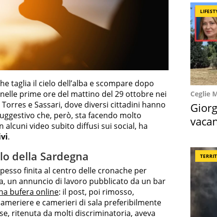
LIFEST
he taglia il cielo dell’alba e scompare dopo
nelle prime ore del mattino del 29 ottobre nei
Ceglie 
 Torres e Sassari, dove diversi cittadini hanno
Giorg
suggestivo che, però, sta facendo molto
vacan
 alcuni video subito diffusi sui social, ha
locat
ivi
.
elo della Sardegna
TERRI
pesso finita al centro delle cronache per
ima, un annuncio di lavoro pubblicato da un bar
na bufera online
: il post, poi rimosso,
“cameriere e camerieri di sala preferibilmente
se, ritenuta da molti discriminatoria, aveva