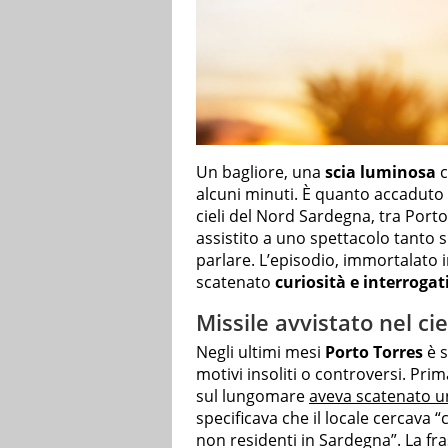
Un bagliore, una
scia luminosa
c
alcuni minuti. È quanto accaduto 
cieli del Nord Sardegna, tra Porto
assistito a uno spettacolo tanto 
parlare. L’episodio, immortalato in
scatenato
curiosità e interrogat
Missile avvistato nel ci
Negli ultimi mesi
Porto Torres
è s
motivi insoliti o controversi. Pr
sul lungomare
aveva scatenato u
specificava che il locale cercava 
non residenti in Sardegna”. La fra