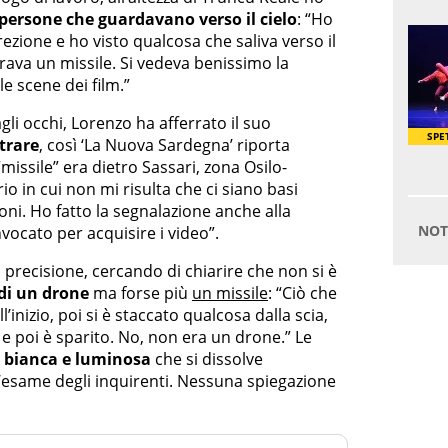
persone che guardavano verso il cielo
: “Ho
ezione e ho visto qualcosa che saliva verso il
brava un missile. Si vedeva benissimo la
e scene dei film.”
gli occhi, Lorenzo ha afferrato il suo
strare
, così ‘La Nuova Sardegna’ riporta
issile” era dietro Sassari, zona Osilo-
io in cui non mi risulta che ci siano basi
ioni. Ho fatto la segnalazione anche alla
vocato per acquisire i video”.
 precisione, cercando di chiarire che non si è
di un drone
ma forse più
un missile
: “Ciò che
’inizio, poi si è staccato qualcosa dalla scia,
o e poi è sparito. No, non era un drone.” Le
a bianca e luminosa
che si dissolve
l’esame degli inquirenti. Nessuna spiegazione