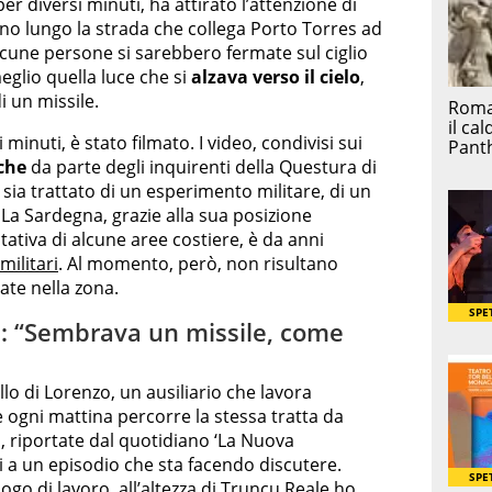
 per diversi minuti, ha attirato l’attenzione di
ano lungo la strada che collega Porto Torres ad
cune persone si sarebbero fermate sul ciglio
eglio quella luce che si
alzava verso il cielo
,
i un missile.
inuti, è stato filmato. I video, condivisi sui
iche
da parte degli inquirenti della Questura di
sia trattato di un esperimento militare, di un
La Sardegna, grazie alla sua posizione
tativa di alcune aree costiere, è da anni
militari
. Al momento, però, non risultano
e nella zona.
e: “Sembrava un missile, come
lo di Lorenzo, un ausiliario che lavora
he ogni mattina percorre la stessa tratta da
i, riportate dal quotidiano ‘La Nuova
 a un episodio che sta facendo discutere.
ogo di lavoro, all’altezza di Truncu Reale ho