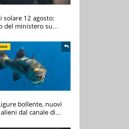
si solare 12 agosto:
o del ministero su
 osservarla
TORIO
igure bollente, nuovi
 alieni dal canale di