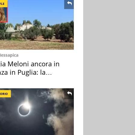
YLE
Messapica
ia Meloni ancora in
za in Puglia: la
ion scelta
TORIO