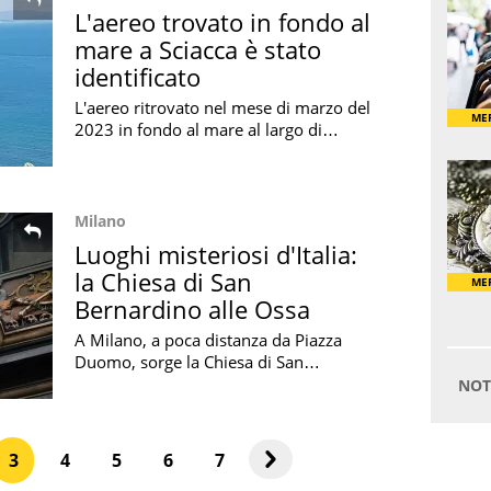
L'aereo trovato in fondo al
mare a Sciacca è stato
identificato
L'aereo ritrovato nel mese di marzo del
2023 in fondo al mare al largo di
Sciacca è stato finalmente identificato:
risale alla Seconda Guerra Mondiale
Milano
Luoghi misteriosi d'Italia:
la Chiesa di San
Bernardino alle Ossa
A Milano, a poca distanza da Piazza
Duomo, sorge la Chiesa di San
Bernardino alle Ossa che è considerata
uno dei luoghi più misteriosi d'Italia
3
4
5
6
7