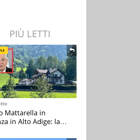
PIÙ LETTI
YLE
otto
o Mattarella in
za in Alto Adige: la
ion scelta