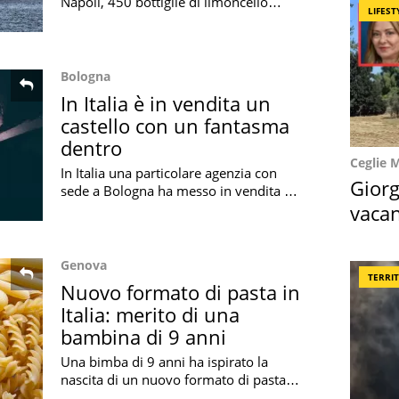
Napoli, 450 bottiglie di limoncello
LIFEST
sono state immerse per un progetto
scientifico e sociale senza precedenti
Bologna
In Italia è in vendita un
castello con un fantasma
dentro
Ceglie 
In Italia una particolare agenzia con
Giorg
sede a Bologna ha messo in vendita un
castello abitato dal fantasma di una
vacan
giovane ragazza morta lì per amore
locat
Genova
TERRI
Nuovo formato di pasta in
Italia: merito di una
bambina di 9 anni
Una bimba di 9 anni ha ispirato la
nascita di un nuovo formato di pasta in
Italia grazie alla sua creatività e a una