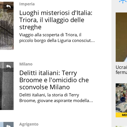
Imperia
Luoghi misteriosi d'Italia:
Triora, il villaggio delle
streghe
Viaggio alla scoperta di Triora, il
piccolo borgo della Liguria conosciuto
come il villaggio delle streghe: la storia
e i processi per stregoneria
Milano
Delitti italiani: Terry
Broome e l'omicidio che
sconvolse Milano
Delitti italiani, la storia di Terry
Broome, giovane aspirante modella
americana che uccise Francesco
D'Alessio: un omicidio che sconvolse
Milano
Agrigento