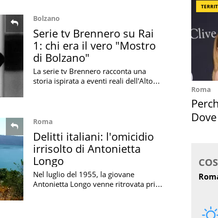
TERRI
Bolzano
Serie tv Brennero su Rai
1: chi era il vero "Mostro
di Bolzano"
La serie tv Brennero racconta una
storia ispirata a eventi reali dell'Alto
Roma
Adige e al misterioso mostro di
Bolzano, intrecciando realtà e finzione
Perc
Dove
Roma
Cape
Delitti italiani: l'omicidio
irrisolto di Antonietta
Longo
Nel luglio del 1955, la giovane
Antonietta Longo venne ritrovata priva
di vita a Castel Gandolfo: ecco la storia
del suo omicidio mai risolto