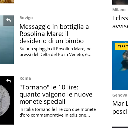
lettera inviata a Barilla
Milano
Eclis
Rovigo
avvis
Messaggio in bottiglia a
Rosolina Mare: il
come
desiderio di un bimbo
TERRI
Su una spiaggia di Rosolina Mare, nei
pressi del Delta del Po in Veneto, è
arrivato un messaggio in bottiglia con
una richiesta speciale di un bambino
Roma
"Tornano" le 10 lire:
quanto valgono le nuove
Genova
monete speciali
Mar L
In Italia tornano le lire con due monete
pesci
d'oro commemorative in edizione
Suez
limitata dedicate alla storica 10 lire
realizzate dalla Zecca dello Stato