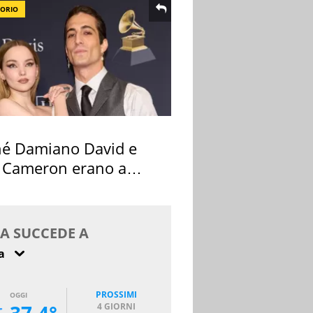
TORIO
hé Damiano David e
 Cameron erano a
na