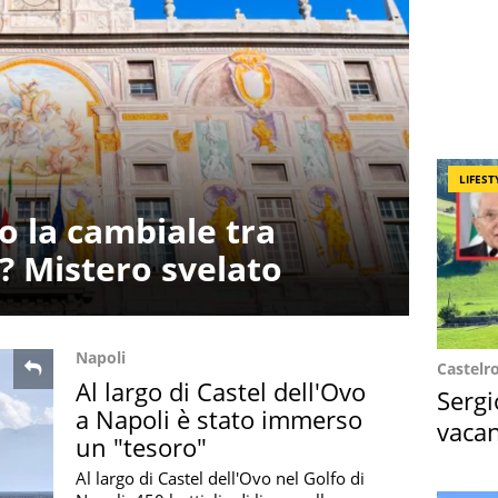
LIFEST
o la cambiale tra
? Mistero svelato
Napoli
Castelr
Al largo di Castel dell'Ovo
Sergi
a Napoli è stato immerso
vacan
un "tesoro"
locat
Al largo di Castel dell'Ovo nel Golfo di