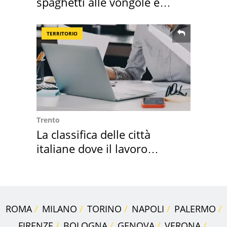
spaghetti alle vongole e
sautè di cozze
TERRITORIO
Trento
La classifica delle città
italiane dove il lavoro
cresce di più
ROMA
MILANO
TORINO
NAPOLI
PALERMO
FIRENZE
BOLOGNA
GENOVA
VERONA