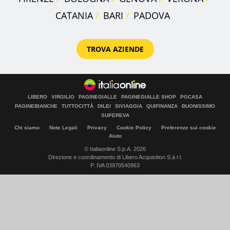
CATANIA
BARI
PADOVA
TROVA AZIENDE
LIBERO
VIRGILIO
PAGINEGIALLE
PAGINEGIALLE SHOP
PGCASA
PAGINEBIANCHE
TUTTOCITTÀ
DILEI
SIVIAGGIA
QUIFINANZA
BUONISSIMO
SUPEREVA
Chi siamo
Note Legali
Privacy
Cookie Policy
Preferenze sui cookie
Aiuto
© Italiaonline S.p.A. 2026
Direzione e coordinamento di Libero Acquisition S.á r.l.
P. IVA 03970540963