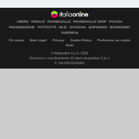
LIBERO
VIRGILIO
PAGINEGIALLE
PAGINEGIALLE SHOP
PGCASA
PAGINEBIANCHE
TUTTOCITTÀ
DILEI
SIVIAGGIA
QUIFINANZA
BUONISSIMO
SUPEREVA
Chi siamo
Note Legali
Privacy
Cookie Policy
Preferenze sui cookie
Aiuto
© Italiaonline S.p.A. 2026
Direzione e coordinamento di Libero Acquisition S.á r.l.
P. IVA 03970540963