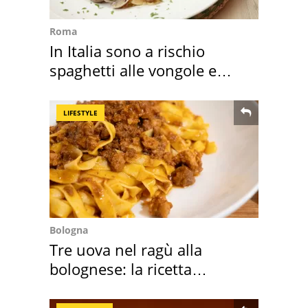
Roma
In Italia sono a rischio
spaghetti alle vongole e
sautè di cozze
LIFESTYLE
Bologna
Tre uova nel ragù alla
bolognese: la ricetta
"stellata" è un caso