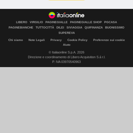
LIBERO
VIRGILIO
PAGINEGIALLE
PAGINEGIALLE SHOP
PGCASA
PAGINEBIANCHE
TUTTOCITTÀ
DILEI
SIVIAGGIA
QUIFINANZA
BUONISSIMO
SUPEREVA
Chi siamo
Note Legali
Privacy
Cookie Policy
Preferenze sui cookie
Aiuto
© Italiaonline S.p.A. 2026
Direzione e coordinamento di Libero Acquisition S.á r.l.
P. IVA 03970540963