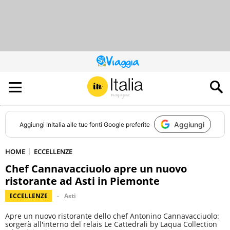
QUESTO
SITO
CONTRIBUISCE
ALL’AUDIENCE
DI
Aggiungi
Aggiungi
InItalia
alle tue fonti Google preferite
HOME
ECCELLENZE
Chef Cannavacciuolo apre un nuovo
ristorante ad Asti in Piemonte
ECCELLENZE
Asti
Apre un nuovo ristorante dello chef Antonino Cannavacciuolo:
sorgerà all'interno del relais Le Cattedrali by Laqua Collection