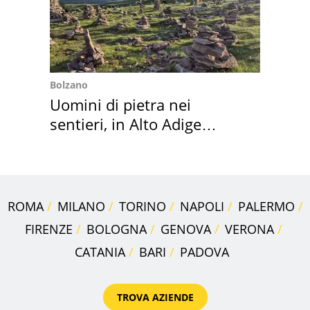
Bolzano
Uomini di pietra nei
sentieri, in Alto Adige
scatta l'allarme
ROMA
MILANO
TORINO
NAPOLI
PALERMO
FIRENZE
BOLOGNA
GENOVA
VERONA
CATANIA
BARI
PADOVA
TROVA AZIENDE