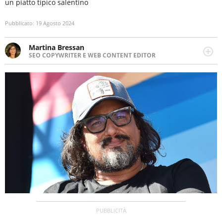
un piatto tipico salentino
Pubblicato:
19 Agosto 2024
Martina Bressan
SEO COPYWRITER E WEB CONTENT EDITOR
Appassionata di viaggi, di trail running e di yoga, ama
scoprire nuovi posti e nuove culture. Curiosa,
determinata e intraprendente adora leggere ma
soprattutto scrivere.