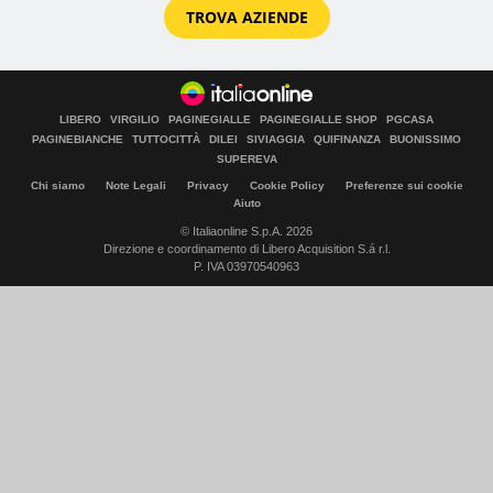
TROVA AZIENDE
LIBERO
VIRGILIO
PAGINEGIALLE
PAGINEGIALLE SHOP
PGCASA
PAGINEBIANCHE
TUTTOCITTÀ
DILEI
SIVIAGGIA
QUIFINANZA
BUONISSIMO
SUPEREVA
Chi siamo
Note Legali
Privacy
Cookie Policy
Preferenze sui cookie
Aiuto
© Italiaonline S.p.A. 2026
Direzione e coordinamento di Libero Acquisition S.á r.l.
P. IVA 03970540963