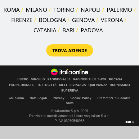
ROMA
MILANO
TORINO
NAPOLI
PALERMO
FIRENZE
BOLOGNA
GENOVA
VERONA
CATANIA
BARI
PADOVA
TROVA AZIENDE
LIBERO
VIRGILIO
PAGINEGIALLE
PAGINEGIALLE SHOP
PGCASA
PAGINEBIANCHE
TUTTOCITTÀ
DILEI
SIVIAGGIA
QUIFINANZA
BUONISSIMO
SUPEREVA
Chi siamo
Note Legali
Privacy
Cookie Policy
Preferenze sui cookie
Aiuto
© Italiaonline S.p.A. 2026
Direzione e coordinamento di Libero Acquisition S.á r.l.
P. IVA 03970540963
10
1
2
3
4
5
6
7
8
9
di
di
di
di
di
di
di
di
di
di
10
10
10
10
10
10
10
10
10
10