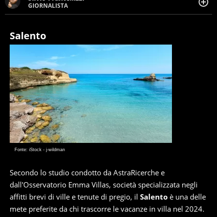
GIORNALISTA
Giornalista pubblicista. Da oltre dieci anni si occupa di
informazione sul web, scrivendo di sport, attualità,
cronaca, motori, spettacolo e videogame.
Salento
Fonte: iStock - j-wildman
Secondo lo studio condotto da AstraRicerche e
dall'Osservatorio Emma Villas, società specializzata negli
affitti brevi di ville e tenute di pregio, il
Salento
è una delle
mete preferite da chi trascorre le vacanze in villa nel 2024.