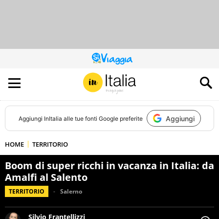
QUESTO
SITO
CONTRIBUISCE
ALL’AUDIENCE
DI
Aggiungi
Aggiungi
InItalia
alle tue fonti Google preferite
HOME
TERRITORIO
Boom di super ricchi in vacanza in Italia: da
Amalfi al Salento
TERRITORIO
Salerno
Silvio Frantellizzi