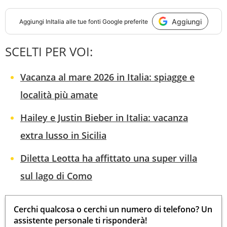
Aggiungi
Aggiungi
InItalia
alle tue fonti Google preferite
SCELTI PER VOI:
Vacanza al mare 2026 in Italia: spiagge e
località più amate
Hailey e Justin Bieber in Italia: vacanza
extra lusso in Sicilia
Diletta Leotta ha affittato una super villa
sul lago di Como
Cerchi qualcosa o cerchi un numero di telefono? Un
assistente personale ti risponderà!