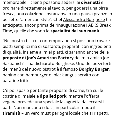
memorabile: i clienti possono sedersi ai
divanetti
e
ordinare direttamente al tavolo, per godersi una birra
fresca, una colazione sostanziosa o una pausa pranzo in
perfetto “american style”. Chef
Alessandro Borghese
ha
anticipato, ancor prima dell’inaugurazione i ABKS Break
Time, quelle che sono le
specialità del suo menù
.
“Nel nostro bistrot contemporaneo si possono trovare
piatti semplici ma di sostanza, preparati con ingredienti
di qualità. Insieme ai miei piatti, ci saranno anche delle
proposte di Joe’s American Factory
del mio amico Joe
Bastianich” – ha dichiarato Borghese. Uno dei pezzi forti
del menù del nuovo bistrot è il famoso
Borghy Burger
,
panino con hamburger di black angus servito con
patatine fritte.
C’è poi spazio per tante proposte di carne, tra cui le
costine di maiale e il
pulled pork
, mentre l’offerta
vegana prevede una speciale lasagnetta da leccarsi i
baffi. Non mancano i dolci, in particolar modo il
tiramisù
– un vero must per ogni locale che si rispetti.