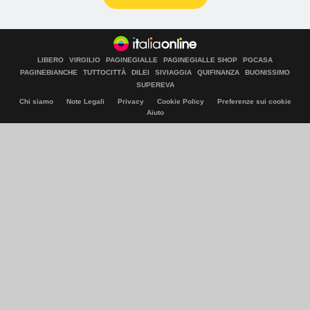
LIBERO
VIRGILIO
PAGINEGIALLE
PAGINEGIALLE SHOP
PGCASA
PAGINEBIANCHE
TUTTOCITTÀ
DILEI
SIVIAGGIA
QUIFINANZA
BUONISSIMO
SUPEREVA
Chi siamo
Note Legali
Privacy
Cookie Policy
Preferenze sui cookie
Aiuto
© Italiaonline S.p.A. 2026
Direzione e coordinamento di Libero Acquisition S.á r.l.
P. IVA 03970540963