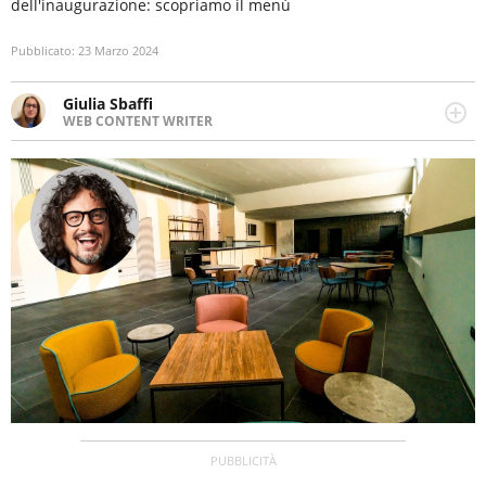
dell'inaugurazione: scopriamo il menù
Pubblicato:
23 Marzo 2024
Giulia Sbaffi
WEB CONTENT WRITER
Web content writer appassionata di belle storie e di
viaggi, scrive da quando ne ha memoria. Curiosa per
natura, le piace tenersi informata su ciò che accade
intorno a lei.