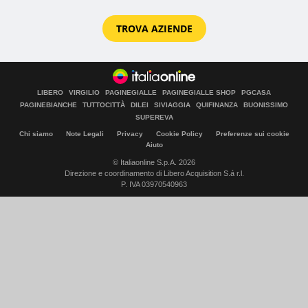
TROVA AZIENDE
LIBERO
VIRGILIO
PAGINEGIALLE
PAGINEGIALLE SHOP
PGCASA
PAGINEBIANCHE
TUTTOCITTÀ
DILEI
SIVIAGGIA
QUIFINANZA
BUONISSIMO
SUPEREVA
Chi siamo
Note Legali
Privacy
Cookie Policy
Preferenze sui cookie
Aiuto
© Italiaonline S.p.A. 2026
Direzione e coordinamento di Libero Acquisition S.á r.l.
P. IVA 03970540963