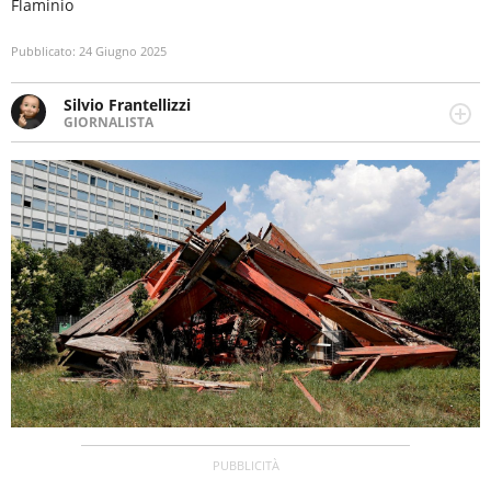
Flaminio
Pubblicato:
24 Giugno 2025
Silvio Frantellizzi
GIORNALISTA
Giornalista pubblicista. Da oltre dieci anni si occupa di
informazione sul web, scrivendo di sport, attualità,
cronaca, motori, spettacolo e videogame.