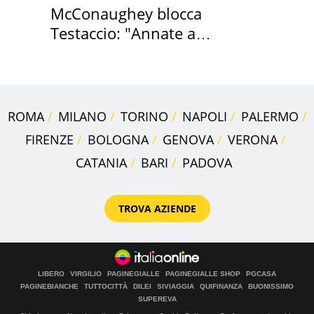
McConaughey blocca
Testaccio: "Annate a
Positano a rompe er c..."
ROMA
MILANO
TORINO
NAPOLI
PALERMO
FIRENZE
BOLOGNA
GENOVA
VERONA
CATANIA
BARI
PADOVA
TROVA AZIENDE
LIBERO
VIRGILIO
PAGINEGIALLE
PAGINEGIALLE SHOP
PGCASA
PAGINEBIANCHE
TUTTOCITTÀ
DILEI
SIVIAGGIA
QUIFINANZA
BUONISSIMO
SUPEREVA