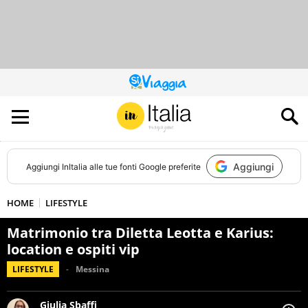
QUESTO
SITO
CONTRIBUISCE
ALL’AUDIENCE
DI
Aggiungi
Aggiungi
InItalia
alle tue fonti Google preferite
HOME
LIFESTYLE
Matrimonio tra Diletta Leotta e Karius:
location e ospiti vip
LIFESTYLE
Messina
Giulia Sbaffi