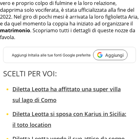
vero e proprio colpo di fulmine e la loro relazione,
dapprima solo vociferata, è stata ufficializzata alla fine del
2022. Nel giro di pochi mesi è arrivata la loro figlioletta Aria,
e da quel momento la coppia ha iniziato ad organizzare il
matrimonio
. Scopriamo tutti i dettagli di queste nozze da
favola.
Aggiungi
Aggiungi
InItalia
alle tue fonti Google preferite
SCELTI PER VOI:
Diletta Leotta ha affittato una super villa
sul lago di Como
Diletta Leotta si sposa con Karius in Sicilia:
il toto location
Diletta Leotta vende il suo attico da sogno