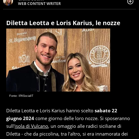
WEB CONTENT WRITER
Web content writer appassionata di belle storie e di
viaggi, scrive da quando ne ha memoria. Curiosa per
natura, le piace tenersi informata su ciò che accade
Diletta Leotta e Loris Karius, le nozze
intorno a lei.
Fonte: IPASocialIT
Diletta Leotta e Loris Karius hanno scelto
sabato 22
giugno 2024
come giorno delle loro nozze. Si sposeranno
sull'
isola di Vulcano
, un omaggio alle radici siciliane di
Diletta - che da piccolina, tra l'altro, si era innamorata dei