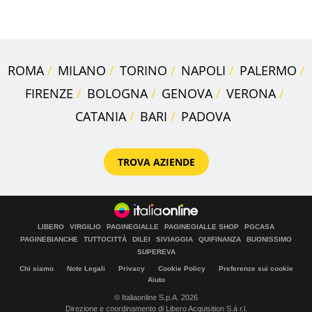
criminalità
ROMA
MILANO
TORINO
NAPOLI
PALERMO
FIRENZE
BOLOGNA
GENOVA
VERONA
CATANIA
BARI
PADOVA
TROVA AZIENDE
LIBERO
VIRGILIO
PAGINEGIALLE
PAGINEGIALLE SHOP
PGCASA
PAGINEBIANCHE
TUTTOCITTÀ
DILEI
SIVIAGGIA
QUIFINANZA
BUONISSIMO
SUPEREVA
Chi siamo
Note Legali
Privacy
Cookie Policy
Preferenze sui cookie
Aiuto
© Italiaonline S.p.A. 2026
Direzione e coordinamento di Libero Acquisition S.á r.l.