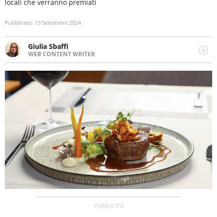
locali che verranno premiati
Pubblicato:
13 Settembre 2024
Giulia Sbaffi
WEB CONTENT WRITER
Web content writer appassionata di belle storie e di
viaggi, scrive da quando ne ha memoria. Curiosa per
natura, le piace tenersi informata su ciò che accade
intorno a lei.