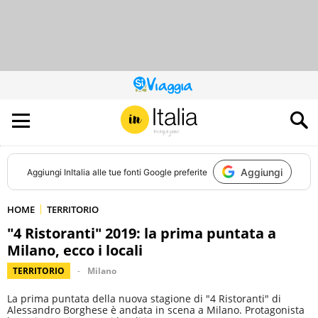
QUESTO
SITO
CONTRIBUISCE
ALL’AUDIENCE
DI
Aggiungi
Aggiungi
InItalia
alle tue fonti Google preferite
HOME
TERRITORIO
"4 Ristoranti" 2019: la prima puntata a
Milano, ecco i locali
TERRITORIO
Milano
La prima puntata della nuova stagione di "4 Ristoranti" di
Alessandro Borghese è andata in scena a Milano. Protagonista