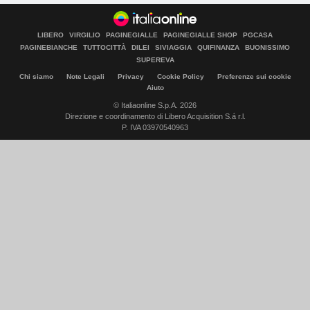
LIBERO
VIRGILIO
PAGINEGIALLE
PAGINEGIALLE SHOP
PGCASA
PAGINEBIANCHE
TUTTOCITTÀ
DILEI
SIVIAGGIA
QUIFINANZA
BUONISSIMO
SUPEREVA
Chi siamo
Note Legali
Privacy
Cookie Policy
Preferenze sui cookie
Aiuto
© Italiaonline S.p.A. 2026
Direzione e coordinamento di Libero Acquisition S.á r.l.
P. IVA 03970540963