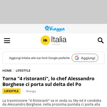
QUESTO
SITO
CONTRIBUISCE
ALL’AUDIENCE
DI
Aggiungi
Aggiungi
InItalia
alle tue fonti Google preferite
HOME
LIFESTYLE
Torna "4 ristoranti", lo chef Alessandro
Borghese ci porta sul delta del Po
LIFESTYLE
Rovigo
La trasmissione "4 Ristoranti" va in onda su Sky ed è condotta
da Alessandro Borghese, nella prossima puntata ci porta alla