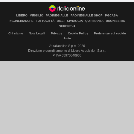
LIBERO
VIRGILIO
PAGINEGIALLE
PAGINEGIALLE SHOP
PGCASA
PAGINEBIANCHE
TUTTOCITTÀ
DILEI
SIVIAGGIA
QUIFINANZA
BUONISSIMO
SUPEREVA
Chi siamo
Note Legali
Privacy
Cookie Policy
Preferenze sui cookie
Aiuto
© Italiaonline S.p.A. 2026
Direzione e coordinamento di Libero Acquisition S.á r.l.
P. IVA 03970540963