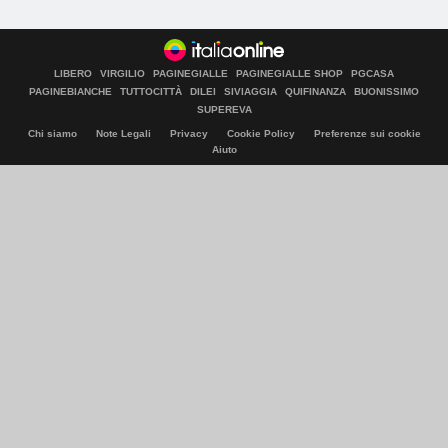
LIBERO
VIRGILIO
PAGINEGIALLE
PAGINEGIALLE SHOP
PGCASA
PAGINEBIANCHE
TUTTOCITTÀ
DILEI
SIVIAGGIA
QUIFINANZA
BUONISSIMO
SUPEREVA
Chi siamo
Note Legali
Privacy
Cookie Policy
Preferenze sui cookie
Aiuto
© Italiaonline S.p.A. 2026
Direzione e coordinamento di Libero Acquisition S.á r.l.
P. IVA 03970540963