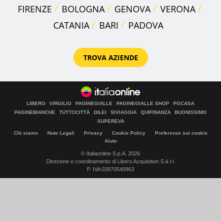
FIRENZE
BOLOGNA
GENOVA
VERONA
CATANIA
BARI
PADOVA
TROVA AZIENDE
LIBERO
VIRGILIO
PAGINEGIALLE
PAGINEGIALLE SHOP
PGCASA
PAGINEBIANCHE
TUTTOCITTÀ
DILEI
SIVIAGGIA
QUIFINANZA
BUONISSIMO
SUPEREVA
Chi siamo
Note Legali
Privacy
Cookie Policy
Preferenze sui cookie
Aiuto
© Italiaonline S.p.A. 2026
Direzione e coordinamento di Libero Acquisition S.á r.l.
P. IVA 03970540963