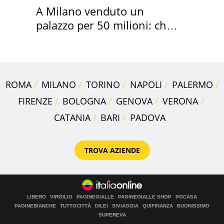
A Milano venduto un
palazzo per 50 milioni: chi
l'ha comprato
ROMA
MILANO
TORINO
NAPOLI
PALERMO
FIRENZE
BOLOGNA
GENOVA
VERONA
CATANIA
BARI
PADOVA
TROVA AZIENDE
LIBERO
VIRGILIO
PAGINEGIALLE
PAGINEGIALLE SHOP
PGCASA
PAGINEBIANCHE
TUTTOCITTÀ
DILEI
SIVIAGGIA
QUIFINANZA
BUONISSIMO
SUPEREVA