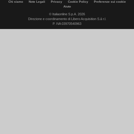
Chi siamo
Note Legali
Privacy
Cookie Policy
Preferenze sui cookie
Aiuto
© Italiaonline S.p.A. 2026
Direzione e coordinamento di Libero Acquisition S.á r.l.
P. IVA 03970540963