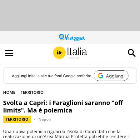
QUESTO
SITO
CONTRIBUISCE
ALL’AUDIENCE
DI
Aggiungi
Aggiungi
InItalia
alle tue fonti Google preferite
HOME
TERRITORIO
Svolta a Capri: i Faraglioni saranno "off
limits". Ma è polemica
TERRITORIO
Napoli
Una nuova polemica riguarda l'isola di Capri dato che la
realizzazione di un'Area Marina Protetta potrebbe rendere i