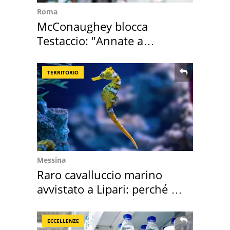
Roma
McConaughey blocca
Testaccio: "Annate a
Positano a rompe er c..."
TERRITORIO
Messina
Raro cavalluccio marino
avvistato a Lipari: perché è
speciale
ECCELLENZE