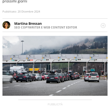
prossimi giorni
Pubblicato:
20 Dicembre 2024
Martina Bressan
SEO COPYWRITER E WEB CONTENT EDITOR
Appassionata di viaggi, di trail running e di yoga, ama
scoprire nuovi posti e nuove culture. Curiosa,
determinata e intraprendente adora leggere ma
soprattutto scrivere.