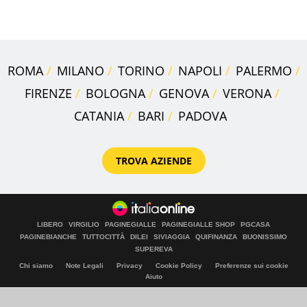
quanto costa
ROMA
MILANO
TORINO
NAPOLI
PALERMO
FIRENZE
BOLOGNA
GENOVA
VERONA
CATANIA
BARI
PADOVA
TROVA AZIENDE
LIBERO
VIRGILIO
PAGINEGIALLE
PAGINEGIALLE SHOP
PGCASA
PAGINEBIANCHE
TUTTOCITTÀ
DILEI
SIVIAGGIA
QUIFINANZA
BUONISSIMO
SUPEREVA
Chi siamo
Note Legali
Privacy
Cookie Policy
Preferenze sui cookie
Aiuto
© Italiaonline S.p.A. 2026
Direzione e coordinamento di Libero Acquisition S.á r.l.