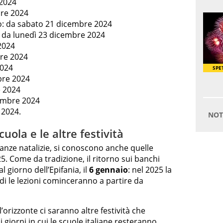
 2024
bre 2024
o: da sabato 21 dicembre 2024
 da lunedì 23 dicembre 2024
2024
re 2024
2024
bre 2024
e 2024
cembre 2024
 2024.
cuola e le altre festività
acanze natalizie, si conoscono anche quelle
25. Come da tradizione, il ritorno sui banchi
l giorno dell’Epifania, il
6 gennaio
: nel 2025 la
ndi le lezioni cominceranno a partire da
’orizzonte ci saranno altre festività che
giorni in cui le
scuole italiane
resteranno