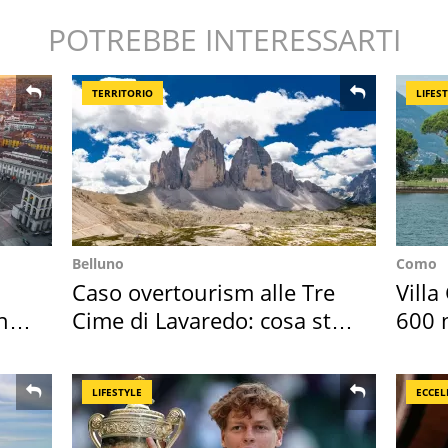
POTREBBE INTERESSARTI
TERRITORIO
LIFES
Belluno
Como
Caso overtourism alle Tre
Villa
hi
Cime di Lavaredo: cosa sta
600 m
succedendo
asse
LIFESTYLE
ECCEL