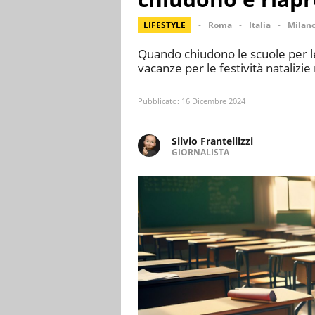
LIFESTYLE
Roma
Italia
Milan
Quando chiudono le scuole per le f
vacanze per le festività natalizi
Pubblicato:
16 Dicembre 2024
Silvio Frantellizzi
GIORNALISTA
Giornalista pubblicista. Da olt
scrivendo di sport, attualità, 