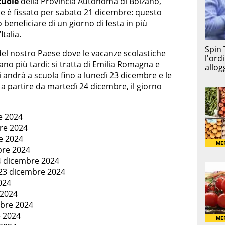
cuole
della Provincia Autonoma di Bolzano,
ale è fissato per sabato 21 dicembre: questo
 beneficiare di un giorno di festa in più
Italia.
 del nostro Paese dove le vacanze scolastiche
no più tardi: si tratta di Emilia Romagna e
i andrà a scuola fino a lunedì 23 dicembre e le
 a partire da martedì 24 dicembre, il giorno
e 2024
bre 2024
e 2024
bre 2024
4 dicembre 2024
ì 23 dicembre 2024
024
 2024
mbre 2024
e 2024