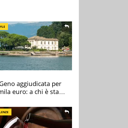
TYLE
 Geno aggiudicata per
ila euro: a chi è stata
gnata
LENZE