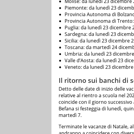
Molise: da lunedì 23 dicembre
Piemonte: da lunedì 23 dicem
Provincia Autonoma di Bolzan
Provincia Autonoma di Trento:
Puglia: da lunedì 23 dicembre 
Sardegna: da lunedì 23 dicemb
Sicilia: da lunedì 23 dicembre 
Toscana: da martedì 24 dicem
Umbria: da lunedì 23 dicembr
Valle d’Aosta: da lunedì 23 di
Veneto: da lunedì 23 dicembre
Il ritorno sui banchi di s
Detto delle date di inizio delle v
relative al rientro a scuola nel 20
coincide con il giorno successivo a
Befana si festeggia di lunedì, qui
martedì 7.
Terminate le vacanze di Natale, all
andranno a coincidere con diversi 