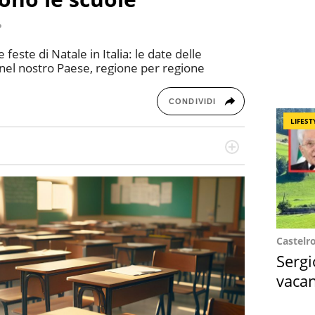
o
este di Natale in Italia: le date delle
e nel nostro Paese, regione per regione
CONDIVIDI
LIFEST
re dieci anni si occupa di informazione sul web,
cronaca, motori, spettacolo e videogame.
Castelr
Sergi
vacan
locat