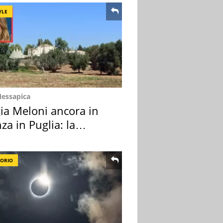
YLE
Messapica
ia Meloni ancora in
za in Puglia: la
ion scelta
TORIO