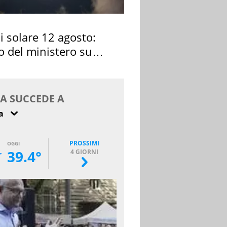
si solare 12 agosto:
o del ministero su
 osservarla