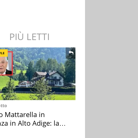
PIÙ LETTI
YLE
otto
o Mattarella in
za in Alto Adige: la
ion scelta