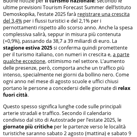
Buone notizie per
il turismo nazionale:
secondo le
ultime previsioni Tourism Forecast Summer dell’Istituto
Demoskopika, l’estate 2025 farà
registrare una crescita
del 3,4%
per i flussi turistici e del 2,1% per i
pernottamenti rispetto allo scorso anno. Anche la spesa
complessiva salirà, seppur in misura più contenuta
(+0,9%), passando da 38,7 a 39 miliardi di euro. La
stagione estiva 2025
si conferma quindi promettente
per il turismo italiano, con numeri in crescita e,
a parte
qualche eccezione,
ottimismo nel settore. L’aumento
delle presenze, però, comporta anche un traffico più
intenso, specialmente nei giorni da bollino nero. Come
ogni anno nel mese di agosto scuole e uffici chiusi
portano le persone a concedersi delle giornate di
relax
fuori città
.
Questo spesso significa lunghe code sulle principali
arterie stradali e traffico. Secondo il calendario
condiviso dal sito di Autostrade per l’estate 2025, le
giornate più critiche
per le partenze verso le località
turistiche saranno sabato 2 agosto (mattina) e sabato 9