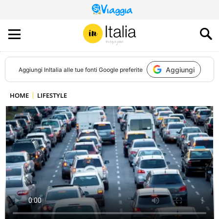
QUESTO
SITO
CONTRIBUISCE
ALL’AUDIENCE
DI
Aggiungi
Aggiungi
InItalia
alle tue fonti Google preferite
HOME
LIFESTYLE