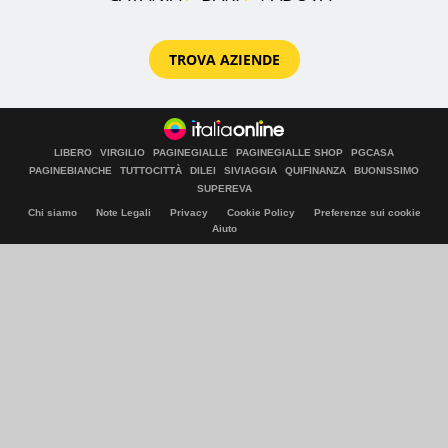
TROVA AZIENDE
LIBERO
VIRGILIO
PAGINEGIALLE
PAGINEGIALLE SHOP
PGCASA
PAGINEBIANCHE
TUTTOCITTÀ
DILEI
SIVIAGGIA
QUIFINANZA
BUONISSIMO
SUPEREVA
Chi siamo
Note Legali
Privacy
Cookie Policy
Preferenze sui cookie
Aiuto
© Italiaonline S.p.A. 2026
Direzione e coordinamento di Libero Acquisition S.á r.l.
P. IVA 03970540963