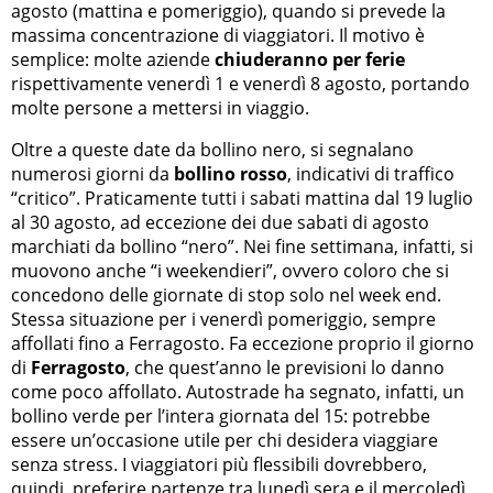
agosto (mattina e pomeriggio), quando si prevede la
massima concentrazione di viaggiatori. Il motivo è
semplice: molte aziende
chiuderanno per ferie
rispettivamente venerdì 1 e venerdì 8 agosto, portando
molte persone a mettersi in viaggio.
Oltre a queste date da bollino nero, si segnalano
numerosi giorni da
bollino rosso
, indicativi di traffico
“critico”. Praticamente tutti i sabati mattina dal 19 luglio
al 30 agosto, ad eccezione dei due sabati di agosto
marchiati da bollino “nero”. Nei fine settimana, infatti, si
muovono anche “i weekendieri”, ovvero coloro che si
concedono delle giornate di stop solo nel week end.
Stessa situazione per i venerdì pomeriggio, sempre
affollati fino a Ferragosto. Fa eccezione proprio il giorno
di
Ferragosto
, che quest’anno le previsioni lo danno
come poco affollato. Autostrade ha segnato, infatti, un
bollino verde per l’intera giornata del 15: potrebbe
essere un’occasione utile per chi desidera viaggiare
senza stress. I viaggiatori più flessibili dovrebbero,
quindi, preferire partenze tra lunedì sera e il mercoledì,