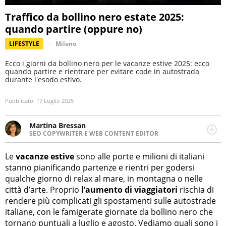
Traffico da bollino nero estate 2025:
quando partire (oppure no)
LIFESTYLE
Milano
Ecco i giorni da bollino nero per le vacanze estive 2025: ecco
quando partire e rientrare per evitare code in autostrada
durante l'esodo estivo.
Pubblicato:
17 Luglio 2025
Martina Bressan
SEO COPYWRITER E WEB CONTENT EDITOR
Appassionata di viaggi, di trail running e di yoga, ama
scoprire nuovi posti e nuove culture. Curiosa,
Le
vacanze estive
sono alle porte e milioni di italiani
determinata e intraprendente adora leggere ma
stanno pianificando partenze e rientri per godersi
soprattutto scrivere.
qualche giorno di relax al mare, in montagna o nelle
città d’arte. Proprio
l’aumento di viaggiatori
rischia di
rendere più complicati gli spostamenti sulle autostrade
italiane, con le famigerate giornate da bollino nero che
tornano puntuali a luglio e agosto. Vediamo quali sono i