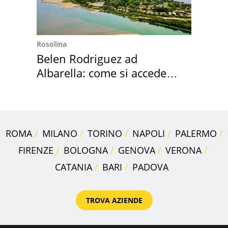
Rosolina
Belen Rodriguez ad
Albarella: come si accede
all'isola privata
ROMA
MILANO
TORINO
NAPOLI
PALERMO
FIRENZE
BOLOGNA
GENOVA
VERONA
CATANIA
BARI
PADOVA
TROVA AZIENDE