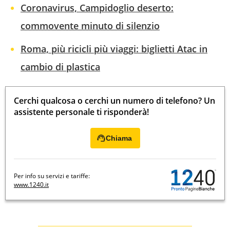
Coronavirus, Campidoglio deserto:
commovente minuto di silenzio
Roma, più ricicli più viaggi: biglietti Atac in
cambio di plastica
Cerchi qualcosa o cerchi un numero di telefono? Un
assistente personale ti risponderà!
Chiama
Per info su servizi e tariffe:
www.1240.it