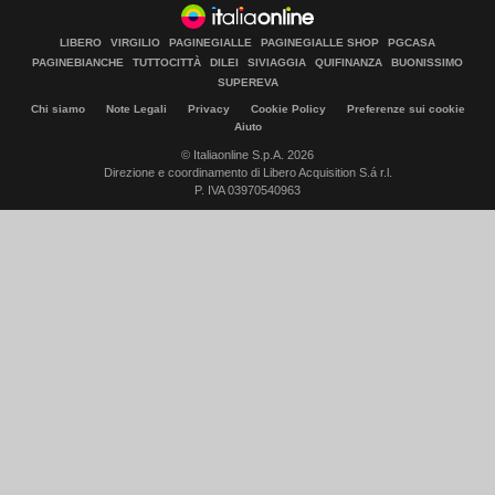
LIBERO
VIRGILIO
PAGINEGIALLE
PAGINEGIALLE SHOP
PGCASA
PAGINEBIANCHE
TUTTOCITTÀ
DILEI
SIVIAGGIA
QUIFINANZA
BUONISSIMO
SUPEREVA
Chi siamo
Note Legali
Privacy
Cookie Policy
Preferenze sui cookie
Aiuto
© Italiaonline S.p.A. 2026
Direzione e coordinamento di Libero Acquisition S.á r.l.
P. IVA 03970540963