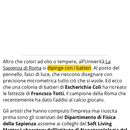
Altro che colori ad olio o tempere, all’Univerità
La
Sapienza di Roma
si
dipinge con i batteri
. Al posto del
pennello, fasci di luce, che riescono disegnare con
precisione micrometrica tutto ciò che si vuole. Ed ecco
che una colonia di batteri di
Escherichia Coli
ha ricreato
le fattezze di
Francsco Totti
, il campione della Roma che
recentemente ha dato l’addio al calcio giocato.
Gli artisti che hanno compiuto l’impresa mai riuscita
prima sono gli scienziati del
Dipartimento di Fisica
della Sapienza
assieme ai colleghi del
Soft Living
Matter Laboratory dell’istituto di Nanotecnlologia del