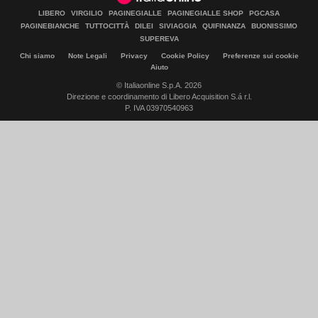
LIBERO
VIRGILIO
PAGINEGIALLE
PAGINEGIALLE SHOP
PGCASA
PAGINEBIANCHE
TUTTOCITTÀ
DILEI
SIVIAGGIA
QUIFINANZA
BUONISSIMO
SUPEREVA
Chi siamo
Note Legali
Privacy
Cookie Policy
Preferenze sui cookie
Aiuto
© Italiaonline S.p.A. 2026
Direzione e coordinamento di Libero Acquisition S.á r.l.
P. IVA 03970540963