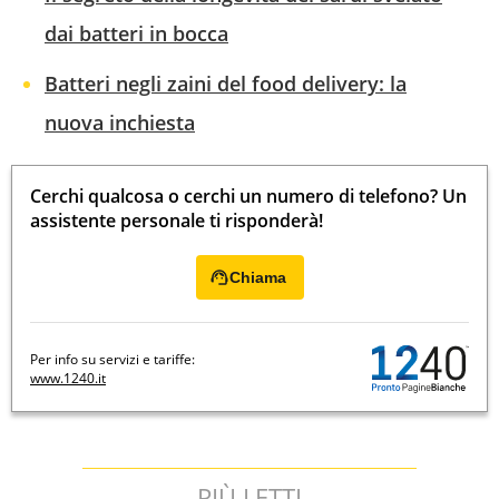
dai batteri in bocca
Batteri negli zaini del food delivery: la
nuova inchiesta
Cerchi qualcosa o cerchi un numero di telefono? Un
assistente personale ti risponderà!
Chiama
Per info su servizi e tariffe:
www.1240.it
PIÙ LETTI