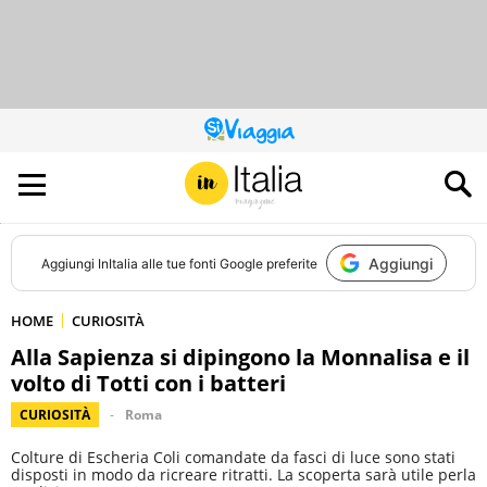
QUESTO
SITO
CONTRIBUISCE
ALL’AUDIENCE
DI
Aggiungi
Aggiungi
InItalia
alle tue fonti Google preferite
HOME
CURIOSITÀ
Alla Sapienza si dipingono la Monnalisa e il
volto di Totti con i batteri
CURIOSITÀ
Roma
Colture di Escheria Coli comandate da fasci di luce sono stati
disposti in modo da ricreare ritratti. La scoperta sarà utile perla