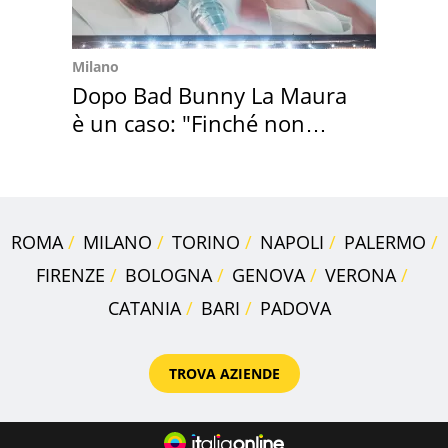
Milano
Dopo Bad Bunny La Maura
è un caso: "Finché non
scappa il morto"
ROMA
MILANO
TORINO
NAPOLI
PALERMO
FIRENZE
BOLOGNA
GENOVA
VERONA
CATANIA
BARI
PADOVA
TROVA AZIENDE