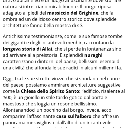
di 370 abitanti ed è un luogo affascinante dove storia e
natura si intrecciano mirabilmente. Il borgo riposa
adagiato ai piedi del
massiccio del Grighine
, che fa
ombra ad un delizioso centro storico dove splendide
architetture fanno bella mostra di sé.
Antichissime testimonianze, come le sue famose tombe
dei giganti e degli incantevoli menhir, raccontano la
longeva storia di Allai
, che si perde in lontananza sino
ad arrivare alla preistoria. E splendidi
nuraghi
caratterizzano i dintorni del paese, bellissimi esempi di
una civiltà che affonda le sue radici in alcuni millenni fa.
Oggi, tra le sue strette viuzze che si snodano nel cuore
del paese, possiamo ammirare architetture suggestive
come la
Chiesa dello Spirito Santo
: l’edificio, risalente al
‘500, è un gioiello in stile tardo gotico dal portale
maestoso che sfoggia un rosone bellissimo.
Allontanandoci un pochino dal borgo, invece, ecco
comparire l’affascinante
casa sull’albero
che offre un
panorama meraviglioso: dall’alto di un incantevole