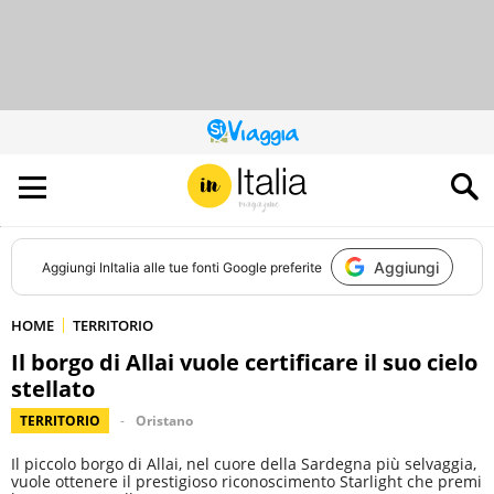
QUESTO
SITO
CONTRIBUISCE
ALL’AUDIENCE
DI
Aggiungi
Aggiungi
InItalia
alle tue fonti Google preferite
HOME
TERRITORIO
Il borgo di Allai vuole certificare il suo cielo
stellato
TERRITORIO
Oristano
Il piccolo borgo di Allai, nel cuore della Sardegna più selvaggia,
vuole ottenere il prestigioso riconoscimento Starlight che premi