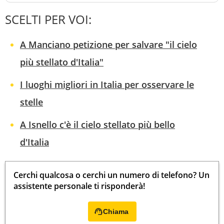
SCELTI PER VOI:
A Manciano petizione per salvare "il cielo
più stellato d'Italia"
I luoghi migliori in Italia per osservare le
stelle
A Isnello c'è il cielo stellato più bello
d'Italia
Cerchi qualcosa o cerchi un numero di telefono? Un
assistente personale ti risponderà!
Chiama