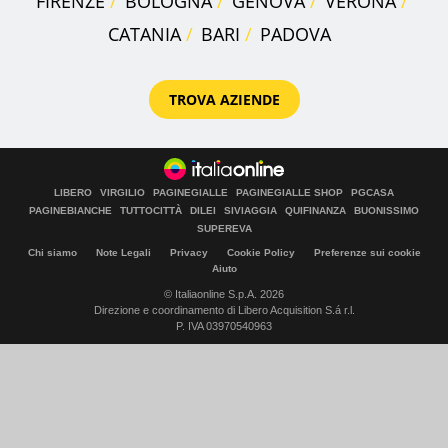
FIRENZE
BOLOGNA
GENOVA
VERONA
CATANIA
BARI
PADOVA
TROVA AZIENDE
LIBERO
VIRGILIO
PAGINEGIALLE
PAGINEGIALLE SHOP
PGCASA
PAGINEBIANCHE
TUTTOCITTÀ
DILEI
SIVIAGGIA
QUIFINANZA
BUONISSIMO
SUPEREVA
Chi siamo
Note Legali
Privacy
Cookie Policy
Preferenze sui cookie
Aiuto
© Italiaonline S.p.A. 2026
Direzione e coordinamento di Libero Acquisition S.á r.l.
P. IVA 03970540963