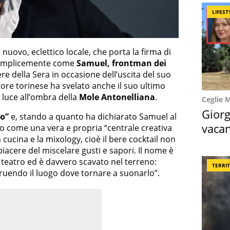
LIFEST
 nuovo, eclettico locale, che porta la firma di
semplicemente come
Samuel, frontman dei
iere della Sera in occasione dell’uscita del suo
tore torinese ha svelato anche il suo ultimo
 luce all’ombra della
Mole Antonelliana
.
Ceglie 
Giorg
co”
e, stando a quanto ha dichiarato Samuel al
vacan
to come una vera e propria “centrale creativa
cucina e la mixology, cioè il bere cocktail non
locat
piacere del miscelare gusti e sapori. Il nome è
a teatro ed è davvero scavato nel terreno:
TERRI
ruendo il luogo dove tornare a suonarlo”.