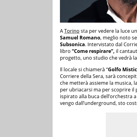
A
Torino
sta per vedere la luce un
Samuel Romano
, meglio noto 
Subsonica
. Intervistato dal Corr
libro
“Come respirare”,
il cantau
progetto, uno studio che vedrà la
Il locale si chiamerà “
Golfo Misti
Corriere della Sera, sarà concepi
che metterà assieme la musica, la 
per ubriacarsi ma per scoprire il 
ispirato alla buca dell’orchestra 
vengo dall’underground, sto cost