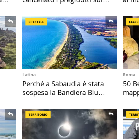
Sud"
LIFESTYLE
ECCEL
Latina
Roma
Perché a Sabaudia è stata
50 Be
sospesa la Bandiera Blu
mappa
2026
Italia
TERRITORIO
TERRI