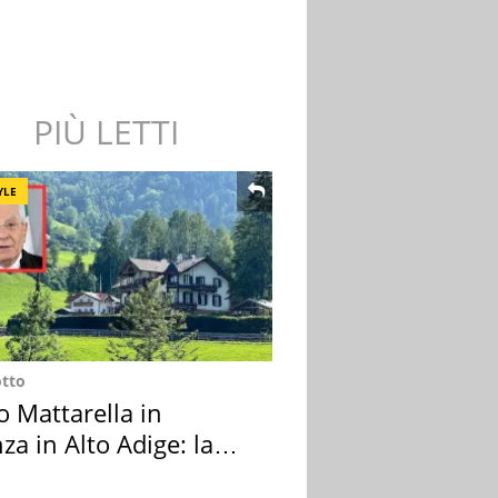
PIÙ LETTI
YLE
otto
o Mattarella in
za in Alto Adige: la
ion scelta