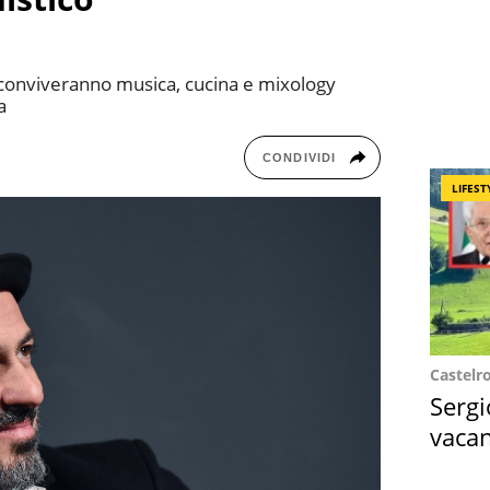
 conviveranno musica, cucina e mixology
a
CONDIVIDI
LIFEST
Castelr
Sergi
vacan
locat