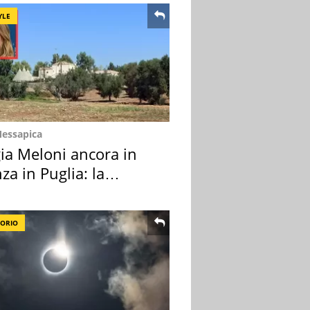
YLE
Messapica
ia Meloni ancora in
za in Puglia: la
ion scelta
TORIO