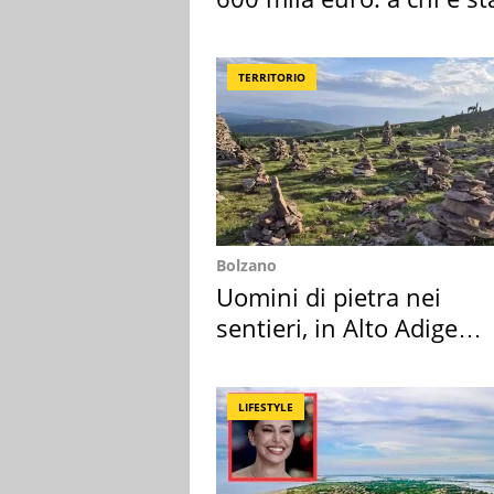
assegnata
TERRITORIO
Bolzano
Uomini di pietra nei
sentieri, in Alto Adige
scatta l'allarme
LIFESTYLE