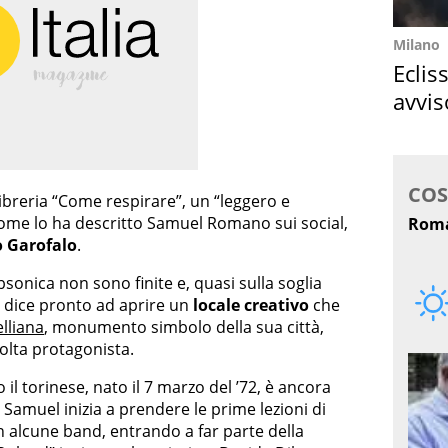
Milano
Eclis
avvis
come
 libreria “Come respirare”, un “leggero e
come lo ha descritto Samuel Romano sui social,
 Garofalo
.
bsonica non sono finite e, quasi sulla soglia
si dice pronto ad aprire un
locale creativo
che
lliana
, monumento simbolo della sua città,
olta protagonista.
l torinese, nato il 7 marzo del ’72, è ancora
Samuel inizia a prendere le prime lezioni di
 in alcune band, entrando a far parte della