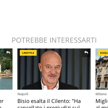
POTREBBE INTERESSARTI
LIFESTYLE
ECCEL
Napoli
Milano
er
Bisio esalta il Cilento: "Ha
Migli
ata
cancellato i pregiudizi sul
al mo