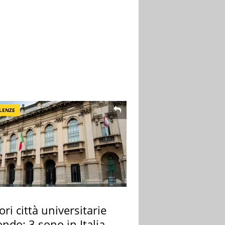
LENZE
ori città universitarie
ndo: 3 sono in Italia