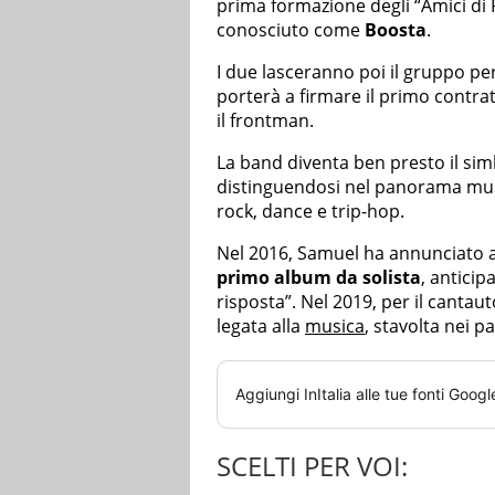
prima formazione degli “Amici di R
conosciuto come
Boosta
.
I due lasceranno poi il gruppo per
porterà a firmare il primo contra
il frontman.
La band diventa ben presto il sim
distinguendosi nel panorama musi
rock, dance e trip-hop.
Nel 2016, Samuel ha annunciato at
primo album da solista
, anticip
risposta”. Nel 2019, per il canta
legata alla
musica
, stavolta nei p
Aggiungi
InItalia
alle tue fonti Googl
SCELTI PER VOI: