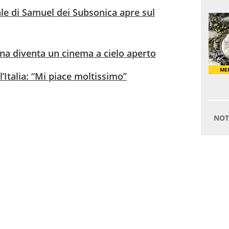
ale di Samuel dei Subsonica apre sul
ana diventa un cinema a cielo aperto
l’Italia: “Mi piace moltissimo”