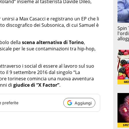
oland” insieme al tastierista Davide Dileo,
 unirsi a Max Casacci e registrano un EP che li
tto discografico dei Subsonica, di cui Samuel è
bolo della
scena alternativa
di Torino
,
cale per le sue contaminazioni tra hip-hop,
traverso i social di essere al lavoro sul suo
ato il 9 settembre 2016 dal singolo “La
utore torinese comincia una nuova avventura
anni di
giudice di “X Factor”
.
e preferite
Aggiungi