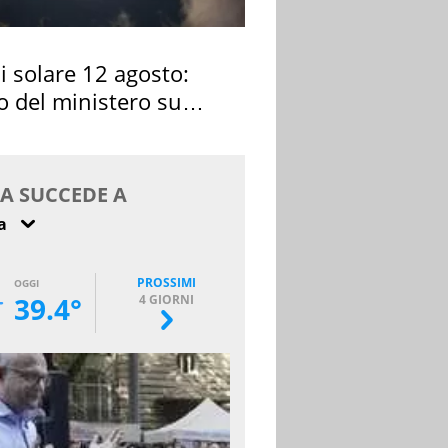
si solare 12 agosto:
o del ministero su
 osservarla