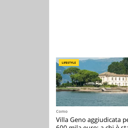
LIFESTYLE
Como
Villa Geno aggiudicata p
600 mila euro: a chi è st