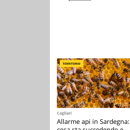
TERRITORIO
Cagliari
Allarme api in Sardegna:
cosa sta succedendo e