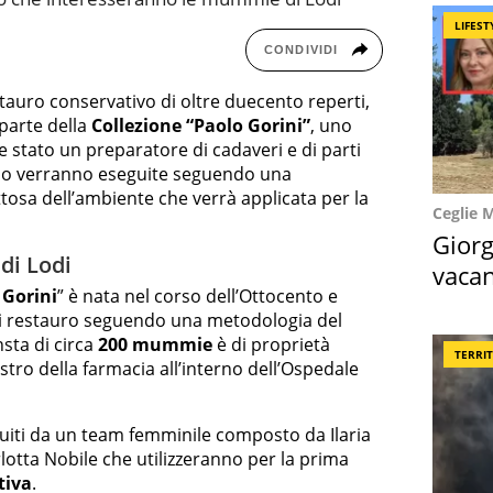
LIFEST
CONDIVIDI
estauro conservativo di oltre duecento reperti,
parte della
Collezione “Paolo Gorini”
, uno
e stato un preparatore di cadaveri e di parti
tino verranno eseguite seguendo una
tosa dell’ambiente che verrà applicata per la
Ceglie 
Giorg
di Lodi
vacan
 Gorini
” è nata nel corso dell’Ottocento e
locat
 di restauro seguendo una metodologia del
nsta di circa
200 mummie
è di proprietà
TERRI
iostro della farmacia all’interno dell’Ospedale
guiti da un team femminile composto da Ilaria
rlotta Nobile che utilizzeranno per la prima
tiva
.