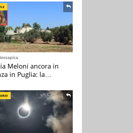
YLE
Messapica
ia Meloni ancora in
za in Puglia: la
ion scelta
TORIO