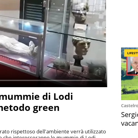
LIFEST
e mummie di Lodi
metodo green
Castelr
Sergi
vacan
locat
to rispettoso dell'ambiente verrà utilizzato
tivo che interesseranno le mummie di Lodi