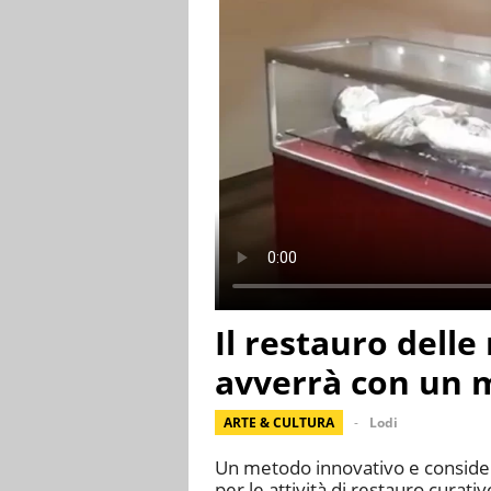
Il restauro dell
avverrà con un 
ARTE & CULTURA
Lodi
Un metodo innovativo e considera
per le attività di restauro cura