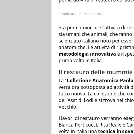
Pubblicato:
17 Febbraio 2021
Sta per cominciare l’attività di r
sia umani che animali, che fanno 
scienziato italiano noto per esser
anatomiche. Le attività di ripris
metodologia innovativa
e rispet
prima volta in Italia.
Il restauro delle mummie 
La “
Collezione Anatomica Paolo
verrà ora sottoposta ad attività
tutto nuova. La collezione che co
dell’Asst di Lodi e si trova nel ch
Vecchio.
I lavori di restauro verranno ese
Bianca Perticucci, Rita Reale e Ca
volta in Italia una
tecnica innova