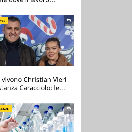
e di più
TYLE
vivono Christian Vieri
tanza Caracciolo: le
case
LENZE