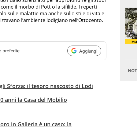
 1881 dallo scienziato per approfondire gli studi
come il morbo di Pott o la sifilide. I reperti
o sulle malattie ma anche sullo stile di vita e
rizzavano l’ambiente lodigiano nell’Ottocento.
e preferite
Aggiungi
gli Sforza: il tesoro nascosto di Lodi
0 anni la Casa del Mobilio
oro in Galleria è un caso: la