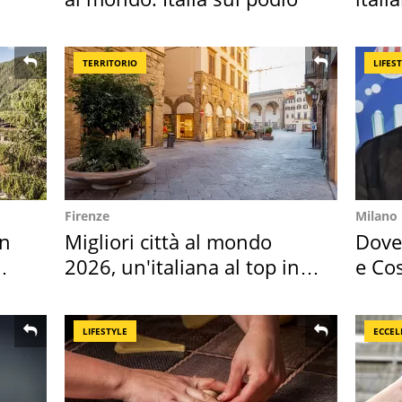
cresc
TERRITORIO
LIFES
Firenze
Milano
in
Migliori città al mondo
Dove 
2026, un'italiana al top in
e Cos
Europa
loro 
LIFESTYLE
ECCEL