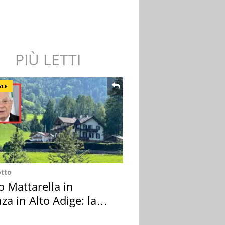
PIÙ LETTI
YLE
otto
o Mattarella in
za in Alto Adige: la
ion scelta