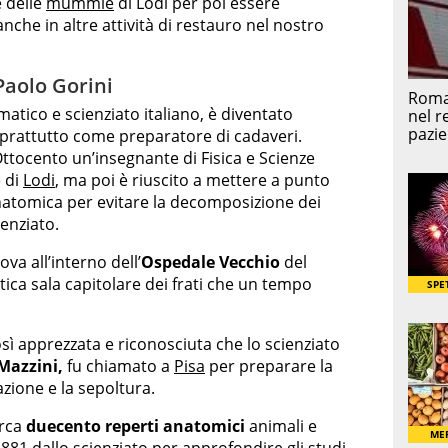
e delle
mummie
di Lodi per poi essere
nche in altre attività di restauro nel nostro
Paolo Gorini
atico e scienziato italiano, è diventato
oprattutto come preparatore di cadaveri.
’Ottocento un’insegnante di Fisica e Scienze
e di
Lodi
, ma poi è riuscito a mettere a punto
natomica per evitare la decomposizione dei
enziato.
ova all’interno dell’
Ospedale Vecchio
del
ntica sala capitolare dei frati che un tempo
osì apprezzata e riconosciuta che lo scienziato
Mazzini,
fu chiamato a
Pisa
per preparare la
zione e la sepoltura.
irca
duecento reperti anatomici
animali e