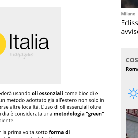
Milano
Eclis
avvis
come
ocederà usando
oli essenziali
come biocidi e
, un metodo adottato già all’estero non solo in
e altre località. L’uso di oli essenziali oltre
ardia è considerata una
metodologia “green”
biente.
 la prima volta sotto
forma di