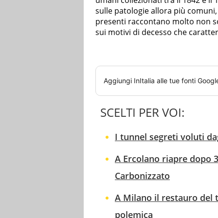
umani collezionati tra il 1842 e il
sulle patologie allora più comuni, 
presenti raccontano molto non sol
sui motivi di decesso che caratte
Aggiungi
InItalia
alle tue fonti Googl
SCELTI PER VOI:
I tunnel segreti voluti da
A Ercolano riapre dopo 3
Carbonizzato
A Milano il restauro del t
polemica