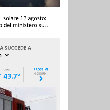
si solare 12 agosto:
o del ministero su
 osservarla