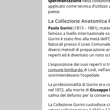
sperimentazione
nella collezion
applicato come tecnica d’utilizzo a
paese.
La Collezione Anatomica 
Paolo Gorini
(1813 – 1881), matem
famoso a livello internazionale s
Gorini è stato fino alla metà dell
Naturali presso il Liceo Comunal
diversi metodi di preparazione a
reperti ed è diventato un noto sci
L’esposizione dei suoi reperti si tr
comune lombardo
di Lodi, nell’a
sovrintendevano l’ospedale.
La professionalità di Gorini era c
nel 1872, alla morte di
Giuseppe 
salma del defunto per la conserva
La Collezione Gorini custodisce c