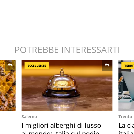
POTREBBE INTERESSARTI
ECCELLENZE
TERRI
Salerno
Trento
I migliori alberghi di lusso
La cl
al mondo: Italia sul podio
itali