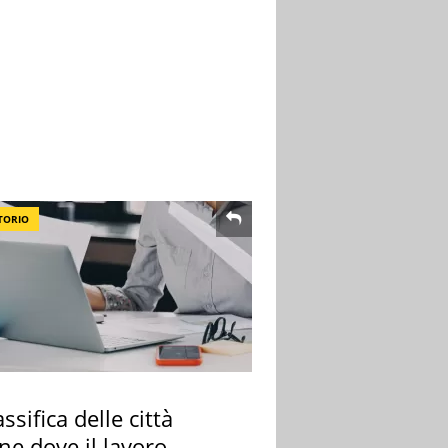
TORIO
assifica delle città
ane dove il lavoro