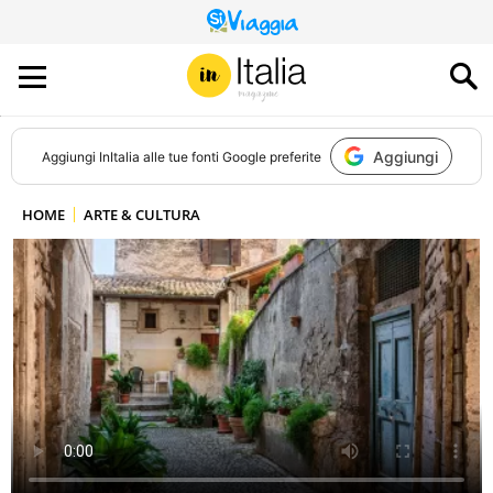
QUESTO
SITO
CONTRIBUISCE
ALL’AUDIENCE
DI
Aggiungi
Aggiungi
InItalia
alle tue fonti Google preferite
HOME
ARTE & CULTURA