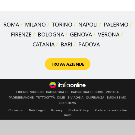
ROMA
MILANO
TORINO
NAPOLI
PALERMO
FIRENZE
BOLOGNA
GENOVA
VERONA
CATANIA
BARI
PADOVA
TROVA AZIENDE
LIBERO
VIRGILIO
PAGINEGIALLE
PAGINEGIALLE SHOP
PGCASA
PAGINEBIANCHE
TUTTOCITTÀ
DILEI
SIVIAGGIA
QUIFINANZA
BUONISSIMO
SUPEREVA
Chi siamo
Note Legali
Privacy
Cookie Policy
Preferenze sui cookie
Aiuto
© Italiaonline S.p.A. 2026
Direzione e coordinamento di Libero Acquisition S.á r.l.
P. IVA 03970540963