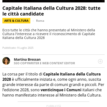
Capitale Italiana della Cultura 2028: tutte
le città candidate
ARTE & CULTURA
Roma
Ecco tutte le città che hanno presentato al Ministero della
Cultura l'interesse a ricevere il riconoscimento di Capitale
Italiana della Cultura 2028
Pubblicato:
9 Luglio 2025
Martina Bressan
SEO COPYWRITER E WEB CONTENT EDITOR
Appassionata di viaggi, di trail running e di yoga, ama
scoprire nuovi posti e nuove culture. Curiosa,
La corsa per il titolo di
Capitale Italiana della Cultura
determinata e intraprendente adora leggere ma
2028
è ufficialmente iniziata e, come ogni anno, suscita
soprattutto scrivere.
grande interesse da parte di comuni grandi e piccoli. Per
l’edizione 2028, sono
venticinque i Comuni
italiani che
hanno manifestato interesse al Ministero della Cultura.