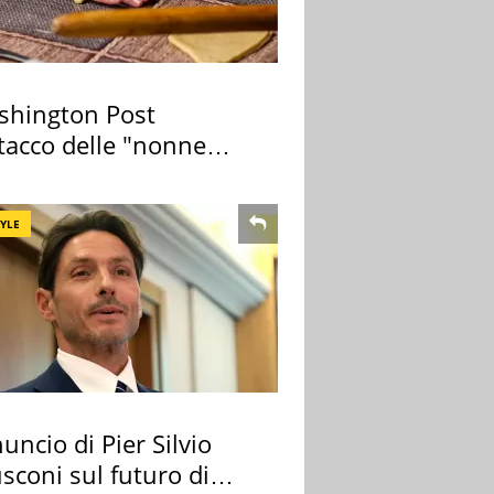
ashington Post
ttacco delle "nonne
a pasta" a Roma
TYLE
uncio di Pier Silvio
sconi sul futuro di