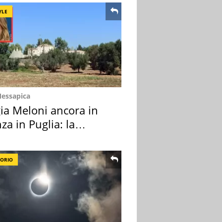
YLE
Messapica
ia Meloni ancora in
za in Puglia: la
ion scelta
TORIO