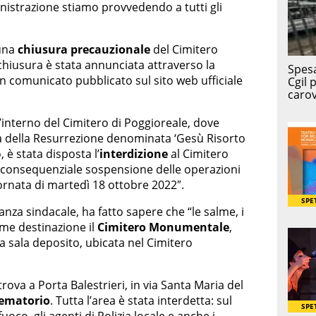
nistrazione stiamo provvedendo a tutti gli
 una
chiusura precauzionale
del Cimitero
hiusura è stata annunciata attraverso la
n comunicato pubblicato sul sito web ufficiale
all’interno del Cimitero di Poggioreale, dove
ella della Resurrezione denominata ‘Gesù Risorto
 è stata disposta l’
interdizione
al Cimitero
 consequenziale sospensione delle operazioni
iornata di martedì 18 ottobre 2022″.
nanza sindacale, ha fatto sapere che “le salme, i
come destinazione il
Cimitero Monumentale
,
la sala deposito, ubicata nel Cimitero
 trova a Porta Balestrieri, in via Santa Maria del
rematorio
. Tutta l’area è stata interdetta: sul
fuoco, gli agenti di Polizia locale e anche i