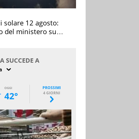
si solare 12 agosto:
o del ministero su
 osservarla