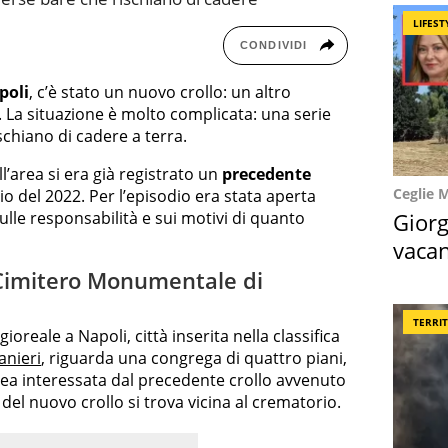
LIFEST
CONDIVIDI
poli
, c’è stato un nuovo crollo: un altro
. La situazione è molto complicata: una serie
schiano di cadere a terra.
ll’area si era già registrato un
precedente
Ceglie 
o del 2022. Per l’episodio era stata aperta
Giorg
sulle responsabilità e sui motivi di quanto
vacan
locat
l Cimitero Monumentale di
TERRI
ioreale a Napoli, città inserita nella classifica
anieri
, riguarda una congrega di quattro piani,
rea interessata dal precedente crollo avvenuto
e del nuovo crollo si trova vicina al crematorio.