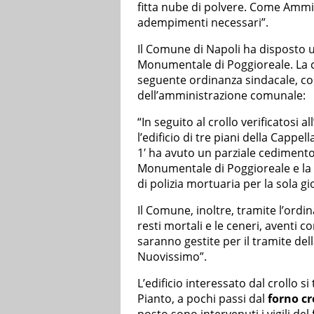
fitta nube di polvere. Come Ammi
adempimenti necessari”.
Il Comune di Napoli ha disposto
Monumentale di Poggioreale. La c
seguente ordinanza sindacale, co
dell’amministrazione comunale:
“In seguito al crollo verificatosi 
l’edificio di tre piani della Capp
1′ ha avuto un parziale cedimento,
Monumentale di Poggioreale e la
di polizia mortuaria per la sola g
Il Comune, inoltre, tramite l’ordi
resti mortali e le ceneri, aventi 
saranno gestite per il tramite del
Nuovissimo”.
L’edificio interessato dal crollo si
Pianto, a pochi passi dal
forno c
posto sono intervenuti i vigili del 