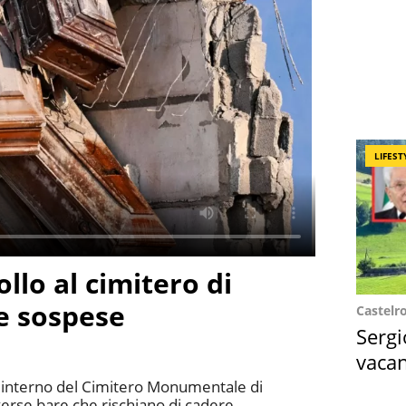
LIFEST
llo al cimitero di
e sospese
Castelr
Sergi
vacan
locat
ll'interno del Cimitero Monumentale di
iverse bare che rischiano di cadere