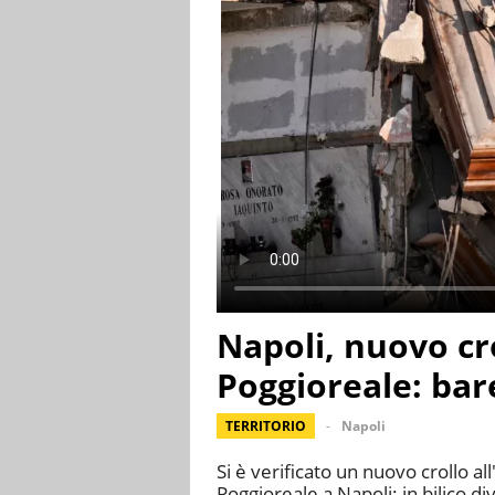
Napoli, nuovo cro
Poggioreale: bar
TERRITORIO
Napoli
Si è verificato un nuovo crollo a
Poggioreale a Napoli: in bilico d