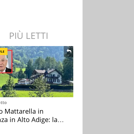
PIÙ LETTI
YLE
otto
o Mattarella in
za in Alto Adige: la
ion scelta