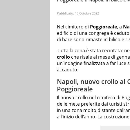
Pubblicato:
18 Ottobre 2022
Nel cimitero di
Poggioreale
, a
Na
edificio di una congrega è ceduto
di bare sono rimaste in bilico e ri
Tutta la zona è stata recintata: ne
crollo
che risale al mese di gennai
un’indagine finalizzata a far luce 
accaduto.
Napoli, nuovo crollo a
Poggioreale
Il nuovo crollo nel cimitero di Pogg
delle
mete preferite dai turisti str
in una zona molto distante dall’a
all’inizio dell’anno. La costruzion