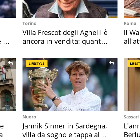
Torino
Roma
Villa Frescot degli Agnelli è
Il W
é è
ancora in vendita: quanto
all'a
costa
dell
LIFESTYLE
LIFES
Nuoro
Sassari
ie
Jannik Sinner in Sardegna,
L'ann
a
villa da sogno e tappa al
Berlu