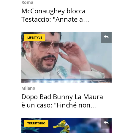
Roma
McConaughey blocca
Testaccio: "Annate a
Positano a rompe er c..."
LIFESTYLE
Milano
Dopo Bad Bunny La Maura
è un caso: "Finché non
scappa il morto"
TERRITORIO