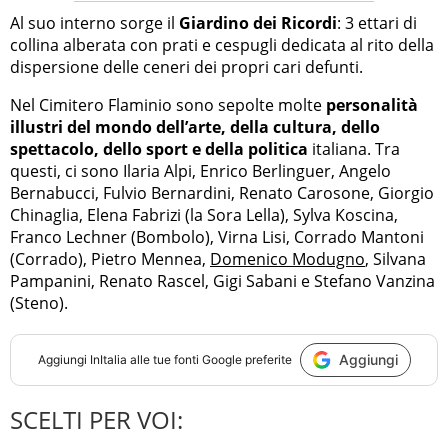
Al suo interno sorge il
Giardino dei Ricordi
: 3 ettari di
collina alberata con prati e cespugli dedicata al rito della
dispersione delle ceneri dei propri cari defunti.
Nel Cimitero Flaminio sono sepolte molte
personalità
illustri del mondo dell’arte, della cultura, dello
spettacolo, dello sport e della politica
italiana. Tra
questi, ci sono Ilaria Alpi, Enrico Berlinguer, Angelo
Bernabucci, Fulvio Bernardini, Renato Carosone, Giorgio
Chinaglia, Elena Fabrizi (la Sora Lella), Sylva Koscina,
Franco Lechner (Bombolo), Virna Lisi, Corrado Mantoni
(Corrado), Pietro Mennea,
Domenico Modugno
, Silvana
Pampanini, Renato Rascel, Gigi Sabani e Stefano Vanzina
(Steno).
Aggiungi
Aggiungi
InItalia
alle tue fonti Google preferite
SCELTI PER VOI: