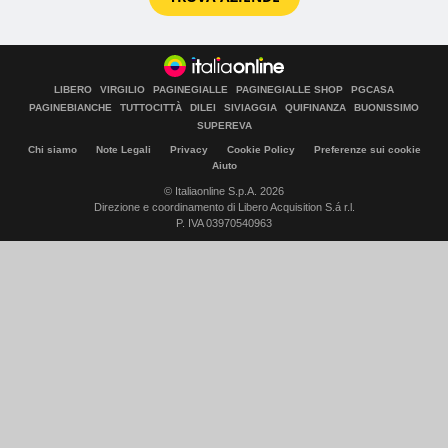
LIBERO
VIRGILIO
PAGINEGIALLE
PAGINEGIALLE SHOP
PGCASA
PAGINEBIANCHE
TUTTOCITTÀ
DILEI
SIVIAGGIA
QUIFINANZA
BUONISSIMO
SUPEREVA
Chi siamo
Note Legali
Privacy
Cookie Policy
Preferenze sui cookie
Aiuto
© Italiaonline S.p.A. 2026
Direzione e coordinamento di Libero Acquisition S.á r.l.
P. IVA 03970540963