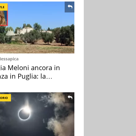
YLE
Messapica
ia Meloni ancora in
za in Puglia: la
ion scelta
TORIO