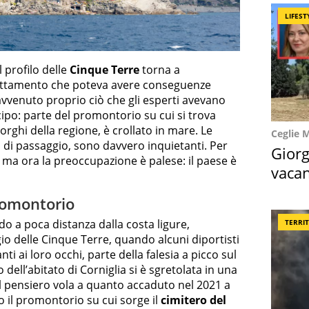
LIFEST
l profilo delle
Cinque Terre
torna a
ottamento che poteva avere conseguenze
è avvenuto proprio ciò che gli esperti avevano
ipo: parte del promontorio su cui si trova
orghi della regione, è crollato in mare. Le
Ceglie 
i di passaggio, sono davvero inquietanti. Per
Giorg
 ma ora la preoccupazione è palese: il paese è
vacan
locat
promontorio
o a poca distanza dalla costa ligure,
TERRI
o delle Cinque Terre, quando alcuni diportisti
anti ai loro occhi, parte della falesia a picco sul
dell’abitato di Corniglia si è sgretolata in una
 il pensiero vola a quanto accaduto nel 2021 a
o il promontorio su cui sorge il
cimitero del