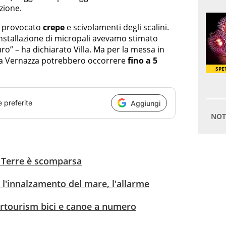
zione.
à provocato
crepe
e scivolamenti degli scalini.
installazione di micropali avevamo stimato
” – ha dichiarato Villa. Ma per la messa in
cina Vernazza potrebbero occorrere
fino a 5
e preferite
Aggiungi
e Terre è scomparsa
 l'innalzamento del mare, l'allarme
ertourism bici e canoe a numero