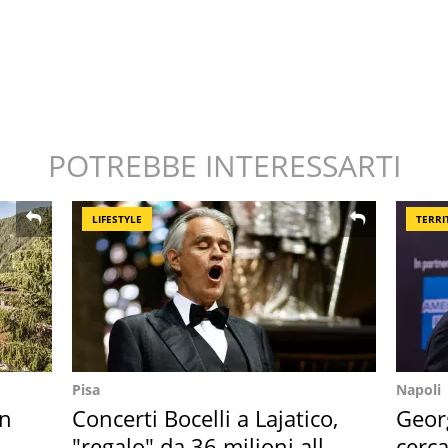
POTREBBE INTERESSARTI
LIFESTYLE
TERRI
Pisa
Napoli
in
Concerti Bocelli a Lajatico,
Geor
"regalo" da 36 milioni alla
cerca