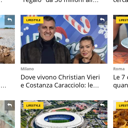
Toscana
mirin
LIFESTYLE
LIFES
Milano
Roma
Dove vivono Christian Vieri
Le 7 
o
e Costanza Caracciolo: le
quan
loro case
seco
LIFESTYLE
LIFES