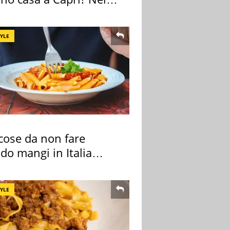
o una villa
TYLE
cose da non fare
do mangi in Italia
ndo la BBC
TYLE