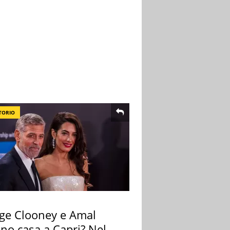
TORIO
ge Clooney e Amal
no casa a Capri? Nel