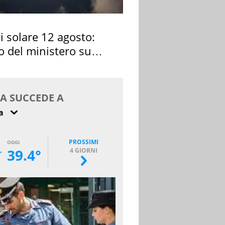
si solare 12 agosto:
o del ministero su
 osservarla