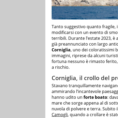
Tanto suggestivo quanto fragile, i
modificarsi con un evento di sm
terribili. Durante l’estate 2023, 
già preannunciato con largo antic
Corniglia
, uno dei coloratissimi b
immagini, riprese da alcuni turist
fortuna nessuno è rimasto ferito,
a rischio.
Corniglia, il crollo del 
Stavano tranquillamente navigand
ammirando l’incantevole paesaggi
hanno udito un
forte boato
: dav
mare che sorge appena al di sotto 
nuvola di polvere e terra. Subito
Camogli
, quando a crollare è stat