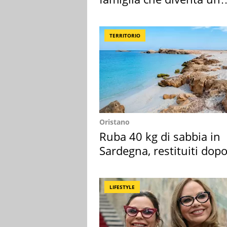
ricordo indimenticabile
TERRITORIO
Oristano
Ruba 40 kg di sabbia in
Sardegna, restituiti dop
50 anni
LIFESTYLE