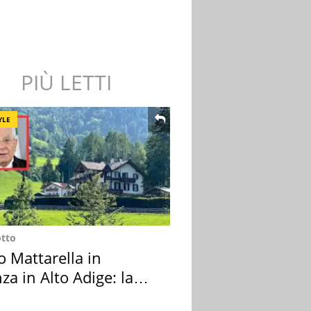
PIÙ LETTI
YLE
otto
o Mattarella in
za in Alto Adige: la
ion scelta