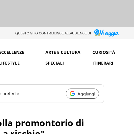
QUESTO SITO CONTRIBUISCE ALL’AUDIENCE DI
ECCELLENZE
ARTE E CULTURA
CURIOSITÀ
LIFESTYLE
SPECIALI
ITINERARI
e preferite
Aggiungi
olla promontorio di
 a rischio"