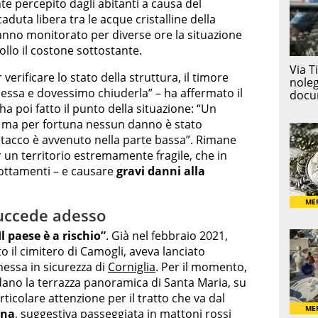
e percepito dagli abitanti a causa del
aduta libera tra le acque cristalline della
hanno monitorato per diverse ore la situazione
llo il costone sottostante.
verificare lo stato della struttura, il timore
ssa e dovessimo chiuderla” – ha affermato il
e ha poi fatto il punto della situazione: “Un
, ma per fortuna nessun danno è stato
istacco è avvenuto nella parte bassa”. Rimane
n territorio estremamente fragile, che in
ottamenti – e causare
gravi danni alla
succede adesso
Il paese è a rischio”
. Già nel febbraio 2021,
il cimitero di Camogli, aveva lanciato
messa in sicurezza di
Corniglia
. Per il momento,
dano la terrazza panoramica di Santa Maria, su
rticolare attenzione per il tratto che va dal
ina
, suggestiva passeggiata in mattoni rossi