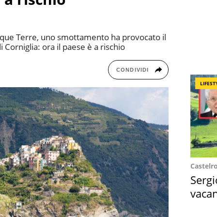
inque Terre, uno smottamento ha provocato il
 Corniglia: ora il paese è a rischio
CONDIVIDI
LIFEST
Castelr
Sergi
vacan
locat