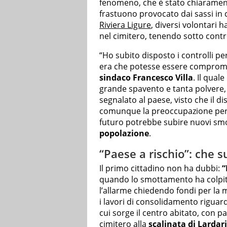
fenomeno, che è stato chiarament
frastuono provocato dai sassi in c
Riviera Ligure
, diversi volontari 
nel cimitero, tenendo sotto contro
“Ho subito disposto i controlli per 
era che potesse essere comprome
sindaco Francesco Villa
. Il qual
grande spavento e tanta polvere
segnalato al paese, visto che il d
comunque la preoccupazione per u
futuro potrebbe subire nuovi sm
popolazione
.
“Paese a rischio”: che 
Il primo cittadino non ha dubbi:
“
quando lo smottamento ha colpito 
l’allarme chiedendo fondi per la 
i lavori di consolidamento riguar
cui sorge il centro abitato, con pa
cimitero alla
scalinata di Lardar