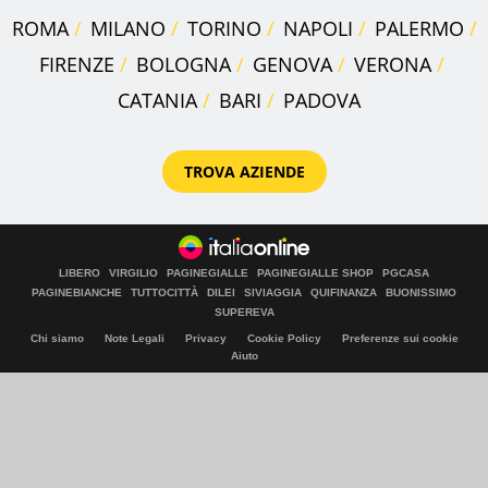
ROMA
MILANO
TORINO
NAPOLI
PALERMO
FIRENZE
BOLOGNA
GENOVA
VERONA
CATANIA
BARI
PADOVA
TROVA AZIENDE
LIBERO
VIRGILIO
PAGINEGIALLE
PAGINEGIALLE SHOP
PGCASA
PAGINEBIANCHE
TUTTOCITTÀ
DILEI
SIVIAGGIA
QUIFINANZA
BUONISSIMO
SUPEREVA
Chi siamo
Note Legali
Privacy
Cookie Policy
Preferenze sui cookie
Aiuto
© Italiaonline S.p.A. 2026
Direzione e coordinamento di Libero Acquisition S.á r.l.
P. IVA 03970540963