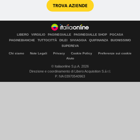
TROVA AZIENDE
LIBERO
VIRGILIO
PAGINEGIALLE
PAGINEGIALLE SHOP
PGCASA
PAGINEBIANCHE
TUTTOCITTÀ
DILEI
SIVIAGGIA
QUIFINANZA
BUONISSIMO
SUPEREVA
Chi siamo
Note Legali
Privacy
Cookie Policy
Preferenze sui cookie
Aiuto
© Italiaonline S.p.A. 2026
Direzione e coordinamento di Libero Acquisition S.á r.l.
P. IVA 03970540963