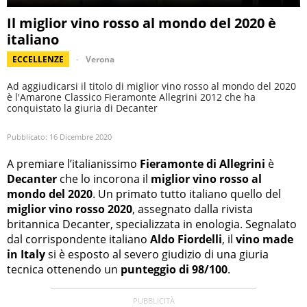
Il miglior vino rosso al mondo del 2020 è
italiano
ECCELLENZE
Verona
Ad aggiudicarsi il titolo di miglior vino rosso al mondo del 2020
è l'Amarone Classico Fieramonte Allegrini 2012 che ha
conquistato la giuria di Decanter
Pubblicato:
16 Dicembre 2020
A premiare l’italianissimo
Fieramonte di Allegrini
è
Decanter
che lo incorona il
miglior vino rosso al
mondo del 2020
.
Un primato tutto italiano quello del
miglior vino rosso 2020
, assegnato dalla rivista
britannica Decanter, specializzata in enologia.
Segnalato
dal corrispondente italiano
Aldo Fiordelli
, il
vino made
in Italy
si è esposto al severo giudizio di una giuria
tecnica ottenendo un
punteggio di 98/100
.