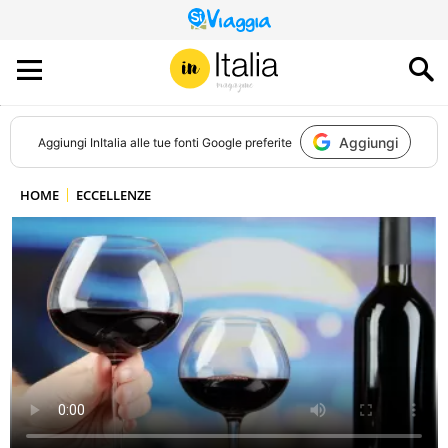
QUESTO
SITO
CONTRIBUISCE
ALL’AUDIENCE
DI
Aggiungi
Aggiungi
InItalia
alle tue fonti Google preferite
HOME
ECCELLENZE