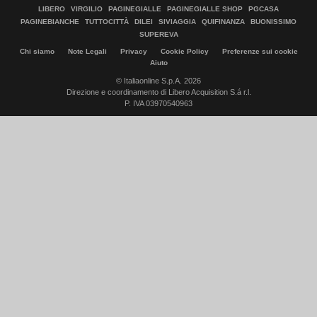
LIBERO
VIRGILIO
PAGINEGIALLE
PAGINEGIALLE SHOP
PGCASA
PAGINEBIANCHE
TUTTOCITTÀ
DILEI
SIVIAGGIA
QUIFINANZA
BUONISSIMO
SUPEREVA
Chi siamo
Note Legali
Privacy
Cookie Policy
Preferenze sui cookie
Aiuto
© Italiaonline S.p.A. 2026
Direzione e coordinamento di Libero Acquisition S.á r.l.
P. IVA 03970540963