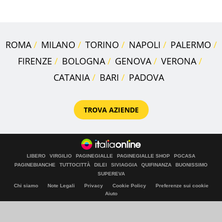
ROMA
MILANO
TORINO
NAPOLI
PALERMO
FIRENZE
BOLOGNA
GENOVA
VERONA
CATANIA
BARI
PADOVA
TROVA AZIENDE
LIBERO
VIRGILIO
PAGINEGIALLE
PAGINEGIALLE SHOP
PGCASA
PAGINEBIANCHE
TUTTOCITTÀ
DILEI
SIVIAGGIA
QUIFINANZA
BUONISSIMO
SUPEREVA
Chi siamo
Note Legali
Privacy
Cookie Policy
Preferenze sui cookie
Aiuto
© Italiaonline S.p.A. 2026
Direzione e coordinamento di Libero Acquisition S.á r.l.
P. IVA 03970540963