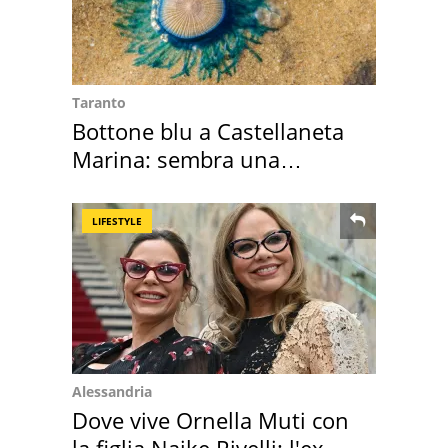
Taranto
Bottone blu a Castellaneta
Marina: sembra una
medusa ma non lo è
LIFESTYLE
Alessandria
Dove vive Ornella Muti con
la figlia Naike Rivelli: l'ex