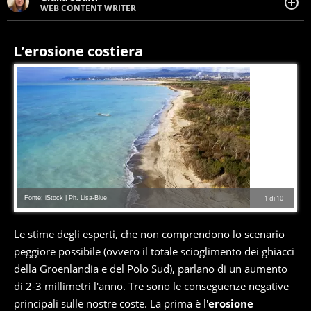
WEB CONTENT WRITER
Web content writer appassionata di belle storie e di
viaggi, scrive da quando ne ha memoria. Curiosa per
natura, le piace tenersi informata su ciò che accade
L’erosione costiera
intorno a lei.
Fonte: iStock | Ph. Lisa-Blue
1
di
10
Le stime degli esperti, che non comprendono lo scenario
peggiore possibile (ovvero il totale scioglimento dei ghiacci
della Groenlandia e del Polo Sud), parlano di un aumento
di 2-3 millimetri l'anno. Tre sono le conseguenze negative
principali sulle nostre coste. La prima è l'
erosione