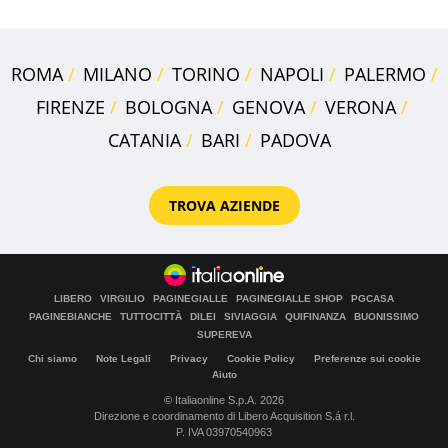
ROMA
MILANO
TORINO
NAPOLI
PALERMO
FIRENZE
BOLOGNA
GENOVA
VERONA
CATANIA
BARI
PADOVA
TROVA AZIENDE
LIBERO
VIRGILIO
PAGINEGIALLE
PAGINEGIALLE SHOP
PGCASA
PAGINEBIANCHE
TUTTOCITTÀ
DILEI
SIVIAGGIA
QUIFINANZA
BUONISSIMO
SUPEREVA
Chi siamo
Note Legali
Privacy
Cookie Policy
Preferenze sui cookie
Aiuto
© Italiaonline S.p.A. 2026
Direzione e coordinamento di Libero Acquisition S.á r.l.
P. IVA 03970540963