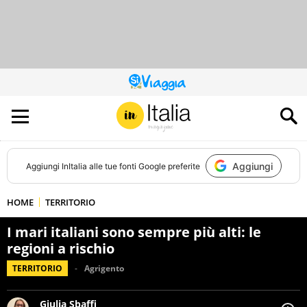
QUESTO
SITO
CONTRIBUISCE
ALL’AUDIENCE
DI
Aggiungi
Aggiungi
InItalia
alle tue fonti Google preferite
HOME
TERRITORIO
I mari italiani sono sempre più alti: le
regioni a rischio
TERRITORIO
Agrigento
Giulia Sbaffi