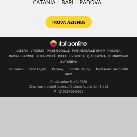
CATANIA
BARI
PADOVA
TROVA AZIENDE
LIBERO
VIRGILIO
PAGINEGIALLE
PAGINEGIALLE SHOP
PGCASA
PAGINEBIANCHE
TUTTOCITTÀ
DILEI
SIVIAGGIA
QUIFINANZA
BUONISSIMO
SUPEREVA
Chi siamo
Note Legali
Privacy
Cookie Policy
Preferenze sui cookie
Aiuto
© Italiaonline S.p.A. 2026
Direzione e coordinamento di Libero Acquisition S.á r.l.
P. IVA 03970540963