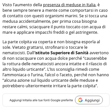
Visto l’aumento della
presenza di meduse in Italia
, è
bene sempre tenere a mente come comportarsi in caso
di contatto con questi organismi marini. Se si tocca una
medusa accidentalmente, per prima cosa bisogna
restare calmi, sciacquare il punto toccato con acqua di
mare e applicare impacchi freddi o gel astringente.
La parte colpita va coperta e non bisogna esporla al
sole. Vietato grattarsi, strofinarsi o toccare le
nematocisti. Dall’I
stituto Superiore di Sanità
avvertono
di non sciacquare con acqua dolce perché “causerebbe
la rottura delle nematocisti ancora intatte e il rilascio di
altro liquido urticante”. L’Iss sconsiglia rimedi come
l’ammoniaca o l’urina, l’alcol o l’aceto, perché non hanno
“alcuna azione sul liquido urticante delle meduse e
potrebbero ulteriormente irritare la parte colpita”.
Aggiungi
Aggiungi
InItalia
alle tue fonti Google preferite