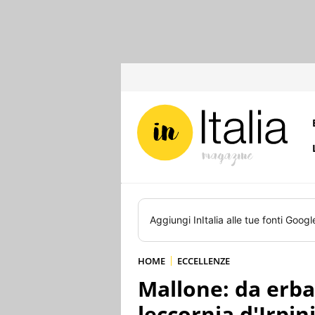
Aggiungi
InItalia
alle tue fonti Googl
HOME
ECCELLENZE
Mallone: da erba
leccornia d'Irpin