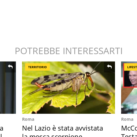
POTREBBE INTERESSARTI
TERRITORIO
LIFES
Roma
Roma
Ha
Nel Lazio è stata avvistata
McCo
l
la mosca scorpione
Testa