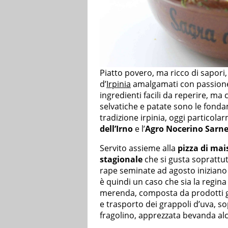
Piatto povero, ma ricco di sapori, i
d’
Irpinia
amalgamati con passione
ingredienti facili da reperire, ma
selvatiche e patate sono le fondam
tradizione irpinia, oggi particola
dell’Irno
e l’
Agro Nocerino Sarn
Servito assieme alla
pizza di mai
stagionale
che si gusta soprattu
rape seminate ad agosto iniziano
è quindi un caso che sia la regina
merenda, composta da prodotti genu
e trasporto dei grappoli d’uva, 
fragolino, apprezzata bevanda alco