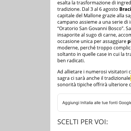
esalta la trasformazione di ingred
tradizione. Dal 3 al 6 agosto
Brac
capitale del Mallone grazie alla sa
campano assieme a una serie di in
“Oratorio San Govanni Bosco”. Salsi
insaporite al sugo di carne, acco
occasione unica per assaggiare
p
moderne, perché troppo complicat
soltanto in quelle case in cui la t
ben radicati.
Ad allietare i numerosi visitatori
sagra ci sarà anche il tradizionale
sonorità tipiche offrirà ulteriore
Aggiungi
InItalia
alle tue fonti Googl
SCELTI PER VOI: