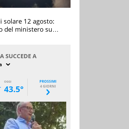
si solare 12 agosto:
o del ministero su
 osservarla