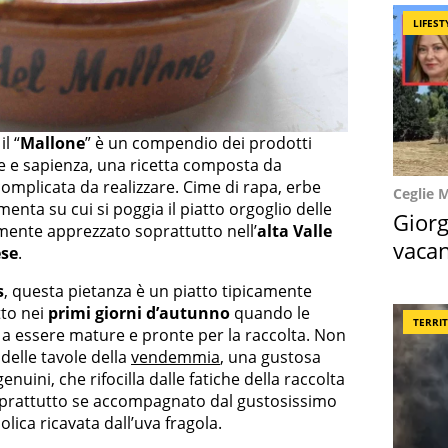
LIFEST
l “
Mallone
” è un compendio dei prodotti
 e sapienza, una ricetta composta da
 complicata da realizzare. Cime di rapa, erbe
Ceglie 
enta su cui si poggia il piatto orgoglio delle
Giorg
rmente apprezzato soprattutto nell’
alta Valle
vacan
ese
.
locat
s
, questa pietanza è un piatto tipicamente
tto nei
primi giorni d’autunno
quando le
TERRI
 a essere mature e pronte per la raccolta. Non
 delle tavole della
vendemmia
, una gustosa
ini, che rifocilla dalle fatiche della raccolta
soprattutto se accompagnato dal gustosissimo
lica ricavata dall’uva fragola.