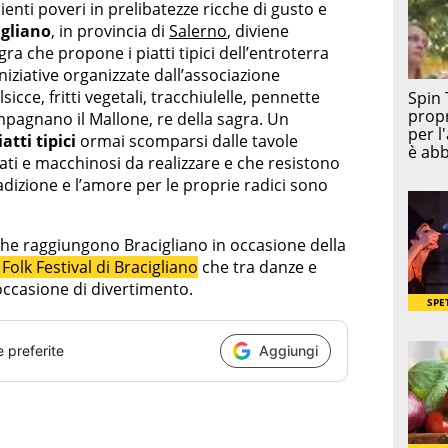
ienti poveri in prelibatezze ricche di gusto e
igliano
, in provincia di
Salerno
, diviene
gra che propone i piatti tipici dell’entroterra
iziative organizzate dall’associazione
cce, fritti vegetali, tracchiulelle, pennette
mpagnano il Mallone, re della sagra. Un
iatti tipici
ormai scomparsi dalle tavole
i e macchinosi da realizzare e che resistono
radizione e l’amore per le proprie radici sono
 che raggiungono Bracigliano in occasione della
Folk Festival di Bracigliano
che tra danze e
 occasione di divertimento.
e preferite
Aggiungi