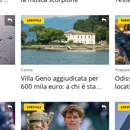
Posit
LIFESTYLE
TERRI
Como
Trapani
Villa Geno aggiudicata per
Odiss
600 mila euro: a chi è stata
locat
assegnata
semb
LIFESTYLE
LIFES