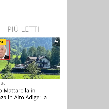
PIÙ LETTI
YLE
otto
o Mattarella in
za in Alto Adige: la
ion scelta