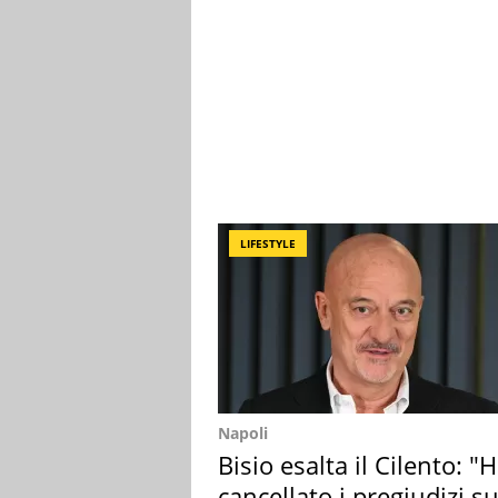
LIFESTYLE
Napoli
Bisio esalta il Cilento: "
cancellato i pregiudizi su