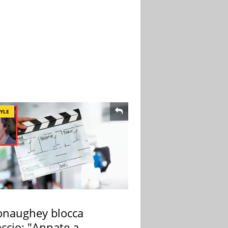
TYLE
naughey blocca
ccio: "Annate a