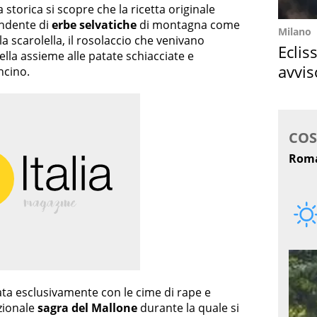
torica si scopre che la ricetta originale
ndente di
erbe selvatiche
di montagna come
Milano
, la scarolella, il rosolaccio che venivano
Eclis
della assieme alle patate schiacciate e
avvis
ncino.
come
ata esclusivamente con le cime di rape e
izionale
sagra del Mallone
durante la quale si