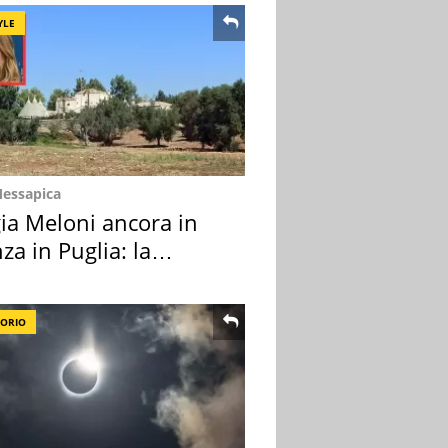
YLE
Messapica
ia Meloni ancora in
za in Puglia: la
ion scelta
TORIO