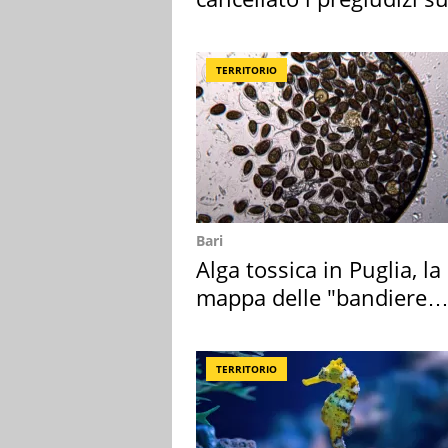
Sud"
TERRITORIO
Bari
Alga tossica in Puglia, la
mappa delle "bandiere
rosse"
TERRITORIO