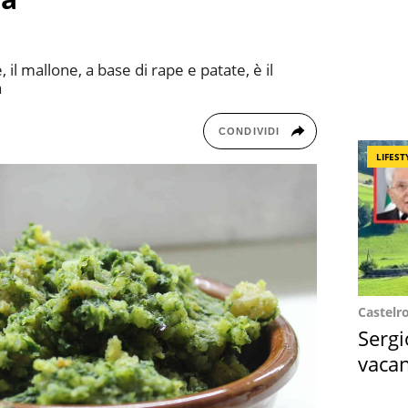
 il mallone, a base di rape e patate, è il
a
CONDIVIDI
LIFEST
Castelr
Sergi
vacan
locat