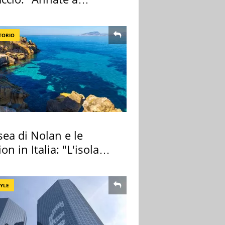
ano a rompe er c..."
TORIO
ea di Nolan e le
ion in Italia: "L'isola
ra Itaca"
TYLE