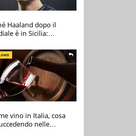
hé Haaland dopo il
ale è in Sicilia:
nza ma non solo
LENZE
me vino in Italia, cosa
succedendo nelle
re cantine