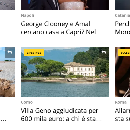
Napoli
Catania
George Clooney e Amal
Perc
cercano casa a Capri? Nel
Mondi
mirino una villa
vaca
LIFESTYLE
ECCEL
Como
Roma
Villa Geno aggiudicata per
Allar
o
600 mila euro: a chi è stata
sta 
assegnata
nost