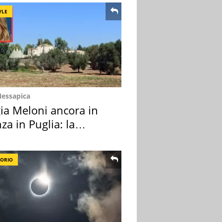
YLE
Messapica
ia Meloni ancora in
za in Puglia: la
ion scelta
TORIO