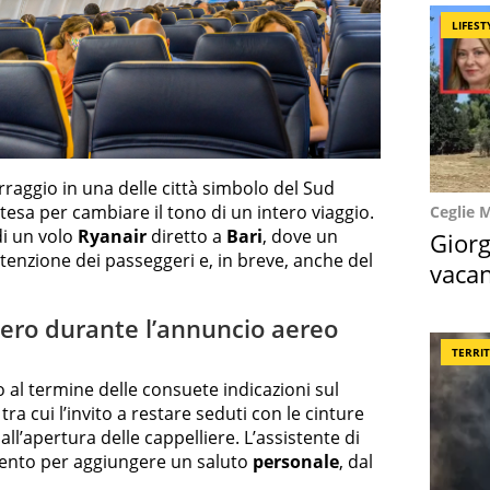
LIFEST
raggio in una delle città simbolo del Sud
ttesa per cambiare il tono di un intero viaggio.
Ceglie 
di un volo
Ryanair
diretto a
Bari
, dove un
Giorg
ttenzione dei passeggeri e, in breve, anche del
vacan
locat
vero durante l’annuncio aereo
TERRI
 al termine delle consuete indicazioni sul
tra cui l’invito a restare seduti con le cinture
all’apertura delle cappelliere. L’assistente di
mento per aggiungere un saluto
personale
, dal