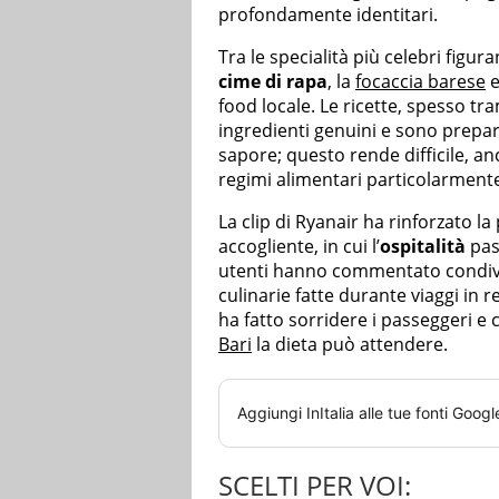
profondamente identitari.
Tra le specialità più celebri figura
cime di rapa
, la
focaccia barese
e
food locale. Le ricette, spesso tr
ingredienti genuini e sono prepar
sapore; questo rende difficile, anc
regimi alimentari particolarmente 
La clip di Ryanair ha rinforzato la
accogliente, in cui l’
ospitalità
pass
utenti hanno commentato condiv
culinarie fatte durante viaggi in 
ha fatto sorridere i passeggeri e c
Bari
la dieta può attendere.
Aggiungi
InItalia
alle tue fonti Googl
SCELTI PER VOI: