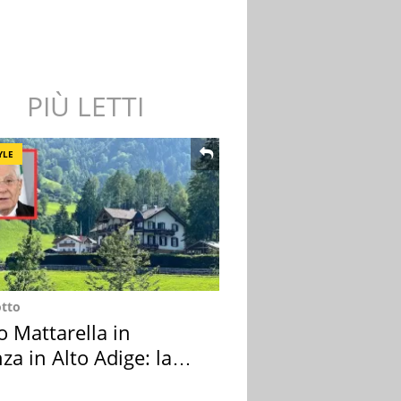
PIÙ LETTI
YLE
otto
o Mattarella in
za in Alto Adige: la
ion scelta