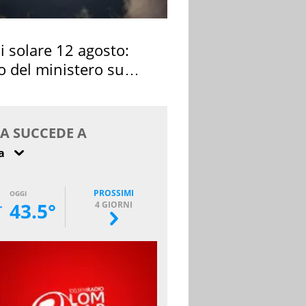
si solare 12 agosto:
o del ministero su
 osservarla