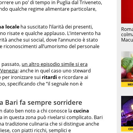
orrere un po’ di tempo in Puglia dal Triveneto,
ndo qualche regime alimentare particolare,
na locale
ha suscitato l’ilarità dei presenti,
ono risate e qualche applauso. L’intervento ha
à anche sui social, dove l’annuncio è stato
 e riconoscimenti all’umorismo del personale
In passato,
un altro episodio simile si era
a Venezia
: anche in quel caso uno steward
e per ironizzare sui
ritardi
e ricordare ai
ipo, specificando che “il segnale non è
 a Bari fa sempre sorridere
 un dato ben noto a chi conosce la
cucina
a in questa zona può rivelarsi complicato. Bari
una tradizione culinaria che si distingue anche
ese, con piatti ricchi, semplici e