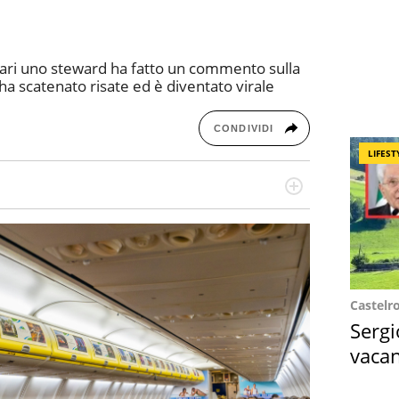
ari uno steward ha fatto un commento sulla
 ha scatenato risate ed è diventato virale
CONDIVIDI
LIFEST
missione! Specializzata in storytelling di viaggi,
 e coach di scrittura creativa.
Castelr
Sergi
vacan
locat