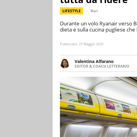
LIFESTYLE
Bari
Durante un volo Ryanair verso B
dieta e sulla cucina pugliese che
Pubblicato:
27 Maggio 2025
Valentina Alfarano
EDITOR & COACH LETTERARIO
LINKEDIN
Lavorare con le storie è la mia 
INSTAGRAM
lavoro come editor di narrativa