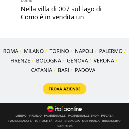
Como
Nella villa di 007 sul lago di
Como è in vendita un
appartamento
ROMA
MILANO
TORINO
NAPOLI
PALERMO
FIRENZE
BOLOGNA
GENOVA
VERONA
CATANIA
BARI
PADOVA
TROVA AZIENDE
LIBERO
VIRGILIO
PAGINEGIALLE
PAGINEGIALLE SHOP
PGCASA
PAGINEBIANCHE
TUTTOCITTÀ
DILEI
SIVIAGGIA
QUIFINANZA
BUONISSIMO
SUPEREVA