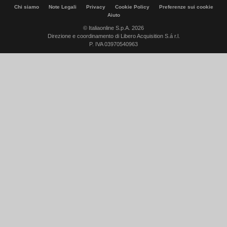
Chi siamo
Note Legali
Privacy
Cookie Policy
Preferenze sui cookie
Aiuto
© Italiaonline S.p.A. 2026
Direzione e coordinamento di Libero Acquisition S.á r.l.
P. IVA 03970540963