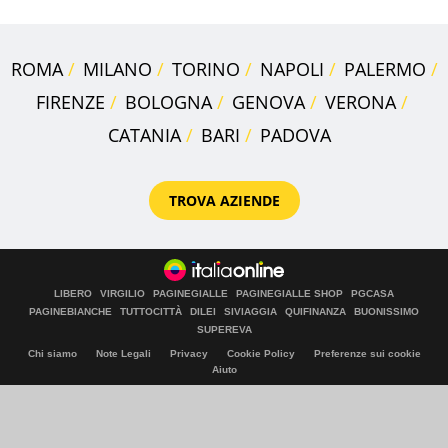
ROMA
MILANO
TORINO
NAPOLI
PALERMO
FIRENZE
BOLOGNA
GENOVA
VERONA
CATANIA
BARI
PADOVA
TROVA AZIENDE
LIBERO
VIRGILIO
PAGINEGIALLE
PAGINEGIALLE SHOP
PGCASA
PAGINEBIANCHE
TUTTOCITTÀ
DILEI
SIVIAGGIA
QUIFINANZA
BUONISSIMO
SUPEREVA
Chi siamo
Note Legali
Privacy
Cookie Policy
Preferenze sui cookie
Aiuto
© Italiaonline S.p.A. 2026
Direzione e coordinamento di Libero Acquisition S.á r.l.
P. IVA 03970540963