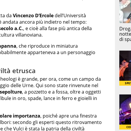
tta da
Vincenzo D’Ercole
dell’Università
 è andata ancora più indietro nel tempo:
secolo a.C.
, e cioè alla fase più antica della
cultura villanoviana.
capanna
, che riproduce in miniatura
probabilmente apparteneva a un personaggio
viltà etrusca
archeologi è grande, per ora, come un campo da
gio delle Urne. Qui sono state rinvenute nel
 sepolture
, a pozzetto e a fossa, oltre a oggetti
bule in oro, spade, lance in ferro e gioielli in
colare importanza
, poiché apre una finestra
i albori: secondo gli esperti questo ritrovamento
che Vulci è stata la patria della civiltà