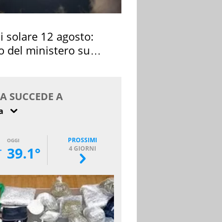
si solare 12 agosto:
o del ministero su
 osservarla