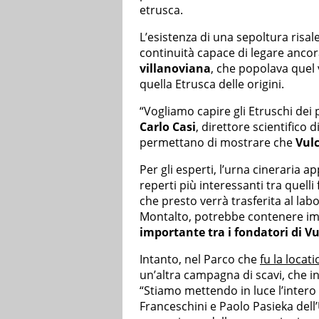
etrusca.
L’esistenza di una sepoltura risale
continuità capace di legare ancor
villanoviana
, che popolava quel v
quella Etrusca delle origini.
“Vogliamo capire gli Etruschi dei pr
Carlo Casi
, direttore scientifico 
permettano di mostrare che
Vulc
Per gli esperti, l’urna cineraria 
reperti più interessanti tra quelli
che presto verrà trasferita al lab
Montalto, potrebbe contenere impo
importante tra i fondatori di Vu
Intanto, nel Parco che
fu la locat
un’altra campagna di scavi, che i
“Stiamo mettendo in luce l’inter
Franceschini e Paolo Pasieka dell