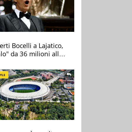
rti Bocelli a Lajatico,
lo" da 36 milioni alla
ana
TYLE