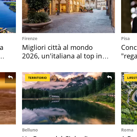
Firenze
Pisa
ta
Migliori città al mondo
Conce
2026, un'italiana al top in
"rega
Europa
Tosc
TERRITORIO
LIFES
Belluno
Roma