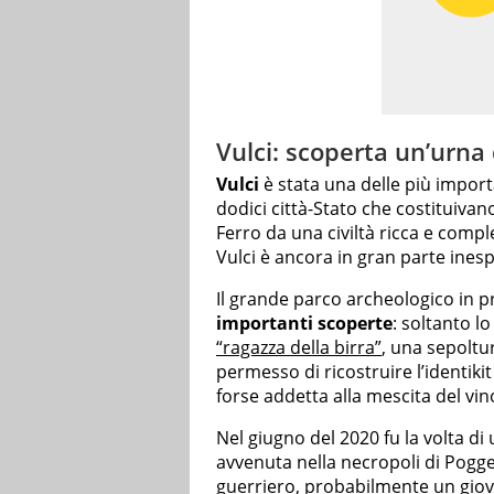
Vulci: scoperta un’urna 
Vulci
è stata una delle più importa
dodici città-Stato che costituivano
Ferro da una civiltà ricca e comple
Vulci è ancora in gran parte inesp
Il grande parco archeologico in p
importanti scoperte
: soltanto l
“ragazza della birra”
, una sepolt
permesso di ricostruire l’identiki
forse addetta alla mescita del vin
Nel giugno del 2020 fu la volta di 
avvenuta nella necropoli di Pogg
guerriero
, probabilmente un giov