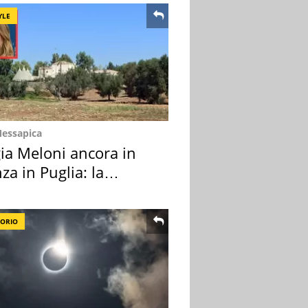
YLE
Messapica
ia Meloni ancora in
za in Puglia: la
ion scelta
TORIO