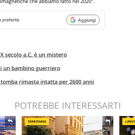
omagnetiche che abbiamo fatto nel 2020”.
e preferite
Aggiungi
 IX secolo a.C. è un mistero
di un bambino guerriero
a tomba rimasta intatta per 2600 anni
POTREBBE INTERESSARTI
TERRITORIO
LIFES