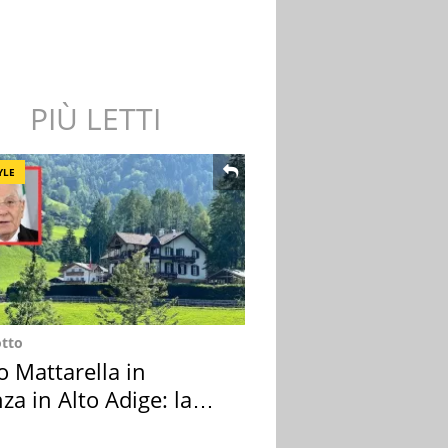
PIÙ LETTI
YLE
otto
o Mattarella in
za in Alto Adige: la
ion scelta