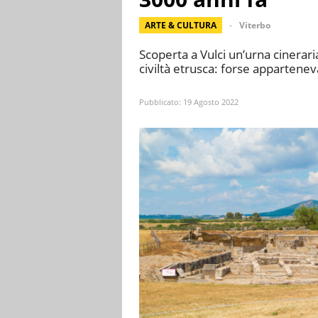
ARTE & CULTURA
Viterbo
Scoperta a Vulci un’urna cineraria 
civiltà etrusca: forse apparteneva
Pubblicato:
19 Agosto 2022