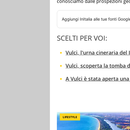
conosciamo dalle prospezioni ge
Aggiungi
InItalia
alle tue fonti Googl
SCELTI PER VOI:
Vulci, l'urna cineraria del
Vulci, scoperta la tomba 
A Vulci è stata aperta un
LIFESTYLE