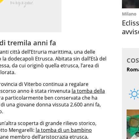
Milano
Eclis
avvis
come
di tremila anni fa
nti città dell’Etruria marittima, una delle
 la dodecapoli Etrusca. Abitata sin dall’Età del
ssa, da cui originò quella etrusca, l’area di
lorata.
rovincia di Viterbo continua a regalare
o scorso anno è stata rinvenuta
la tomba della
ura particolarmente ben conservata che ha
t di una giovane donna vissuta 2.600 anni fa,
o.
un’altra scoperta di grande rilievo storico,
etto Mengarelli:
la tomba di un bambino
ane membro dell’aristocrazia etrusca,