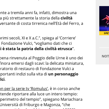
nte a tremila anni fa, infatti, dimostra una
a più strettamente la storia della
civiltà
ersante di costa tirrenica nell’Età del Ferro, a
imi secoli, XI e X a.C.”, spiega al ‘Corriere’
di Fondazione Vulci, “vogliamo dati che ci
i è stata la patria della civiltà etrusca
”.
appena rinvenuta al Poggio delle Urne è uno dei
 finora emersi dagli scavi: la delicata miniatura,
oratorio di restauro di Fondazione Vulci a
rtanti indizi sulla vita di
un personaggio
lci
.
ion per la serie tv ‘Romulus’
, è in corso anche
ntende riportare alla luce un intero tempio:
o perimetro del tempio”, spiegano Mariachiara
’Università di Friburgo e Magonza, “che