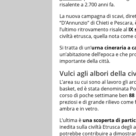
risalente a 2.700 anni fa.
La nuova campagna di scavi, dire
“D’Annunzio” di Chieti e Pescara,
l’ultimo ritrovamento risale al
IX 
civiltà etrusca, quella nota come 
Si tratta di un’
urna cineraria a 
un’abitazione dell’epoca e che 
importante della città.
Vulci agli albori della ci
L’area su cui sono al lavoro gli 
basket, ed è stata denominata Pog
corso di poche settimane ben
88
preziosi e di grande rilievo come fi
ambra e in vetro.
L’ultima è
una scoperta di parti
inedita sulla civiltà Etrusca degl
potrebbe contribuire a dimostrare 