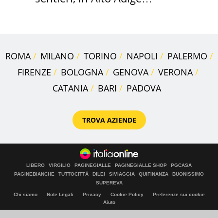
scatta l'allarme
ROMA
MILANO
TORINO
NAPOLI
PALERMO
FIRENZE
BOLOGNA
GENOVA
VERONA
CATANIA
BARI
PADOVA
TROVA AZIENDE
LIBERO
VIRGILIO
PAGINEGIALLE
PAGINEGIALLE SHOP
PGCASA
PAGINEBIANCHE
TUTTOCITTÀ
DILEI
SIVIAGGIA
QUIFINANZA
BUONISSIMO
SUPEREVA
Chi siamo
Note Legali
Privacy
Cookie Policy
Preferenze sui cookie
Aiuto
© Italiaonline S.p.A. 2026