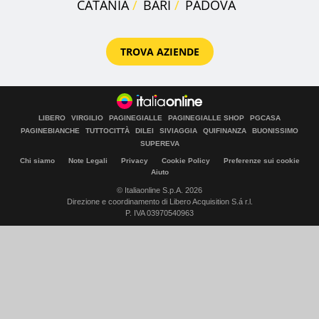
CATANIA
BARI
PADOVA
TROVA AZIENDE
LIBERO
VIRGILIO
PAGINEGIALLE
PAGINEGIALLE SHOP
PGCASA
PAGINEBIANCHE
TUTTOCITTÀ
DILEI
SIVIAGGIA
QUIFINANZA
BUONISSIMO
SUPEREVA
Chi siamo
Note Legali
Privacy
Cookie Policy
Preferenze sui cookie
Aiuto
© Italiaonline S.p.A. 2026
Direzione e coordinamento di Libero Acquisition S.á r.l.
P. IVA 03970540963