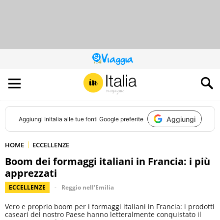
QUESTO
SITO
CONTRIBUISCE
ALL’AUDIENCE
DI
Aggiungi
Aggiungi
InItalia
alle tue fonti Google preferite
HOME
ECCELLENZE
Boom dei formaggi italiani in Francia: i più
apprezzati
ECCELLENZE
Reggio nell'Emilia
Vero e proprio boom per i formaggi italiani in Francia: i prodotti
caseari del nostro Paese hanno letteralmente conquistato il