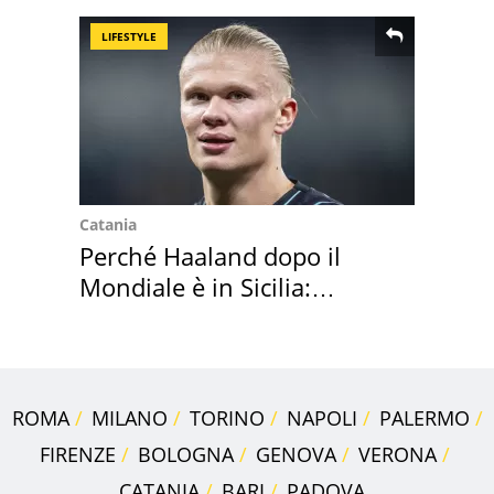
LIFESTYLE
Catania
Perché Haaland dopo il
Mondiale è in Sicilia:
vacanza ma non solo
ROMA
MILANO
TORINO
NAPOLI
PALERMO
FIRENZE
BOLOGNA
GENOVA
VERONA
CATANIA
BARI
PADOVA