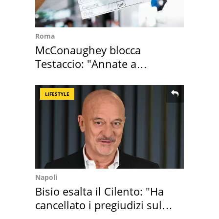
Roma
McConaughey blocca
Testaccio: "Annate a
Positano a rompe er c..."
LIFESTYLE
Napoli
Bisio esalta il Cilento: "Ha
cancellato i pregiudizi sul
Sud"