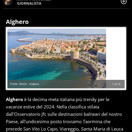
GIORNALISTA
Giornalista pubblicista. Da oltre dieci anni si occupa di
informazione sul web, scrivendo di sport, attualità,
cronaca, motori, spettacolo e videogame.
Alghero
Fonte: iStock - majaiva
1
di
10
Alghero
è la decima meta italiana più trendy per le
vacanze estive del 2024. Nella classifica stilata
dall'Osservatorio Jfc sulle destinazioni balneari del nostro
Paese, all'undicesimo posto troviamo Taormina che
precede San Vito Lo Capo, Viareggio, Santa Maria di Leuca