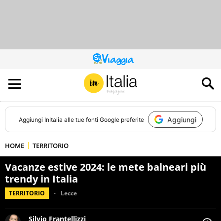
QUESTO
SITO
CONTRIBUISCE
ALL’AUDIENCE
DI
Aggiungi
Aggiungi
InItalia
alle tue fonti Google preferite
HOME
TERRITORIO
Vacanze estive 2024: le mete balneari più
trendy in Italia
TERRITORIO
Lecce
Silvio Frantellizzi