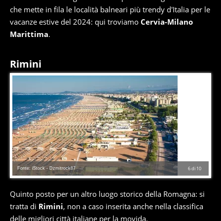
che mette in fila le località balneari più trendy d'Italia per le
vacanze estive del 2024: qui troviamo
Cervia-Milano
Marittima
.
Rimini
Fonte: iStock - Dzmitrock87
6
di
10
Quinto posto per un altro luogo storico della Romagna: si
tratta di
Rimini
, non a caso inserita anche nella classifica
delle
migliori città italiane per la movida
.