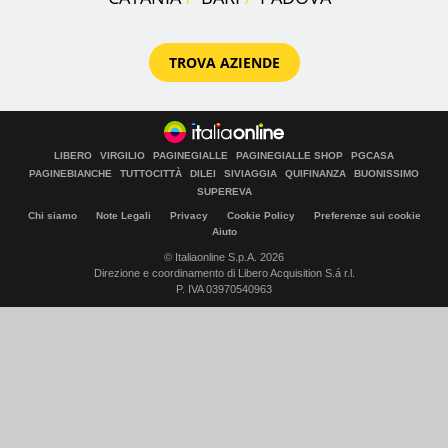
TROVA AZIENDE
LIBERO
VIRGILIO
PAGINEGIALLE
PAGINEGIALLE SHOP
PGCASA
PAGINEBIANCHE
TUTTOCITTÀ
DILEI
SIVIAGGIA
QUIFINANZA
BUONISSIMO
SUPEREVA
Chi siamo
Note Legali
Privacy
Cookie Policy
Preferenze sui cookie
Aiuto
© Italiaonline S.p.A. 2026
Direzione e coordinamento di Libero Acquisition S.á r.l.
P. IVA 03970540963