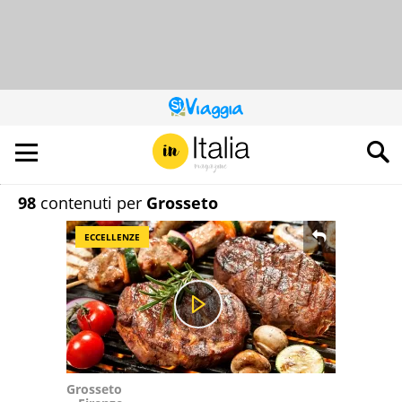
QUESTO
SITO
CONTRIBUISCE
ALL’AUDIENCE
DI
98
contenuti per
Grosseto
ECCELLENZE
Grosseto