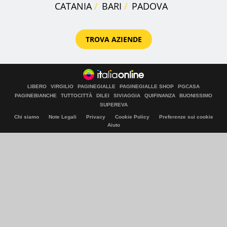
CATANIA
BARI
PADOVA
TROVA AZIENDE
LIBERO
VIRGILIO
PAGINEGIALLE
PAGINEGIALLE SHOP
PGCASA
PAGINEBIANCHE
TUTTOCITTÀ
DILEI
SIVIAGGIA
QUIFINANZA
BUONISSIMO
SUPEREVA
Chi siamo
Note Legali
Privacy
Cookie Policy
Preferenze sui cookie
Aiuto
© Italiaonline S.p.A. 2026
Direzione e coordinamento di Libero Acquisition S.á r.l.
P. IVA 03970540963