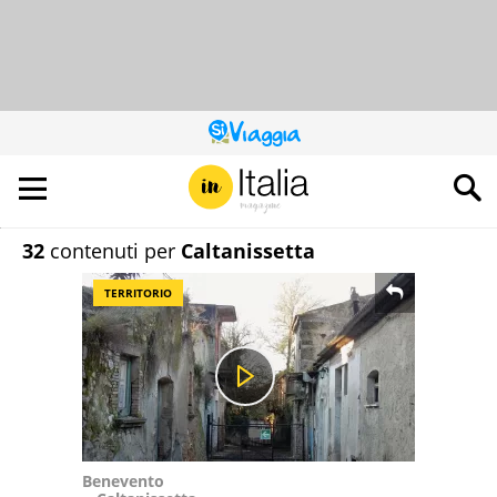
QUESTO
SITO
CONTRIBUISCE
ALL’AUDIENCE
DI
32
contenuti per
Caltanissetta
TERRITORIO
Benevento