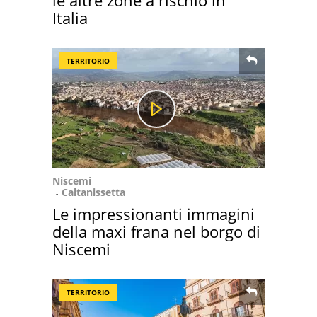
le altre zone a rischio in
Italia
TERRITORIO
Niscemi
Caltanissetta
Le impressionanti immagini
della maxi frana nel borgo di
Niscemi
TERRITORIO