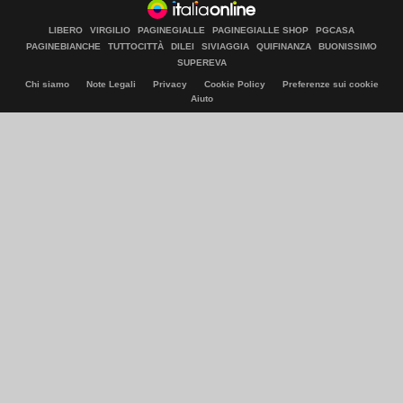
LIBERO
VIRGILIO
PAGINEGIALLE
PAGINEGIALLE SHOP
PGCASA
PAGINEBIANCHE
TUTTOCITTÀ
DILEI
SIVIAGGIA
QUIFINANZA
BUONISSIMO
SUPEREVA
Chi siamo
Note Legali
Privacy
Cookie Policy
Preferenze sui cookie
Aiuto
© Italiaonline S.p.A. 2026
Direzione e coordinamento di Libero Acquisition S.á r.l.
P. IVA 03970540963