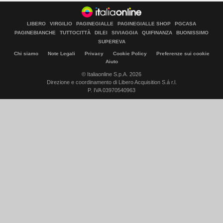
LIBERO
VIRGILIO
PAGINEGIALLE
PAGINEGIALLE SHOP
PGCASA
PAGINEBIANCHE
TUTTOCITTÀ
DILEI
SIVIAGGIA
QUIFINANZA
BUONISSIMO
SUPEREVA
Chi siamo
Note Legali
Privacy
Cookie Policy
Preferenze sui cookie
Aiuto
© Italiaonline S.p.A. 2026
Direzione e coordinamento di Libero Acquisition S.á r.l.
P. IVA 03970540963