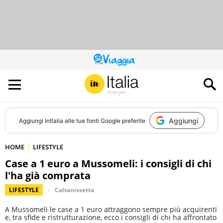
QUESTO
SITO
CONTRIBUISCE
ALL’AUDIENCE
DI
Aggiungi
Aggiungi
InItalia
alle tue fonti Google preferite
HOME
LIFESTYLE
Case a 1 euro a Mussomeli: i consigli di chi
l'ha già comprata
LIFESTYLE
Caltanissetta
A Mussomeli le case a 1 euro attraggono sempre più acquirenti
e, tra sfide e ristrutturazione, ecco i consigli di chi ha affrontato