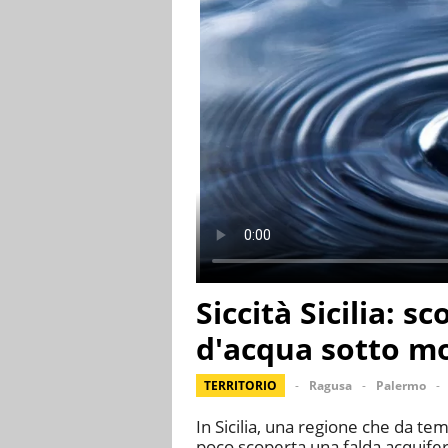
Siccità Sicilia: 
d'acqua sotto mo
TERRITORIO
Ragusa
Palermo
In Sicilia, una regione che da tem
poco scoperta una falda acquifera