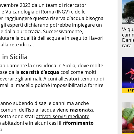
novembre 2023 da un team di ricercatori
ca e Vulcanologia di Roma (INGV) e delle
Per raggiungere questa riserva d’acqua bisogna
he gli esperti dichiarano potrebbe impiegare un
 dalla burocrazia. Successivamente,
tare la qualità dell’acqua e in seguito i lavori
alla rete idrica.
in Sicilia
pidamente la crisi idrica in Sicilia, dove molte
sse dalla
scarsità d’acqua
così come molti
erare gli animali. Alcuni allevatori temono di
mali al macello poiché impossibilitati a fornire
 stanno subendo disagi e danni ma anche
 comuni dell’isola l’acqua viene
razionata
.
ssetta sono stati
attivati servizi mediante
bitazioni e in alcuni casi il
rifornimento
a.