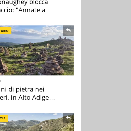
naughey blocca
ccio: "Annate a
ano a rompe er c..."
TORIO
o
i di pietra nei
eri, in Alto Adige
a l'allarme
TYLE