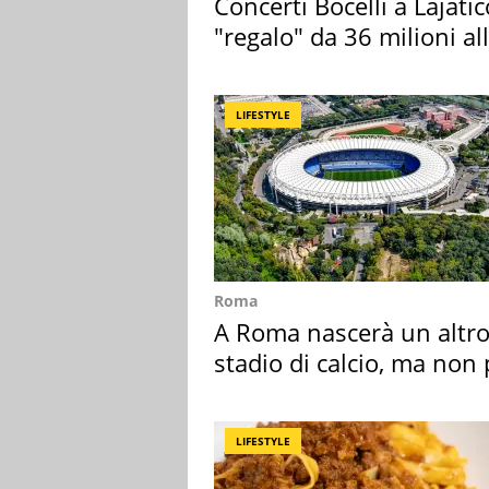
Concerti Bocelli a Lajatic
"regalo" da 36 milioni al
Toscana
LIFESTYLE
Roma
A Roma nascerà un altr
stadio di calcio, ma non 
Roma e Lazio
LIFESTYLE