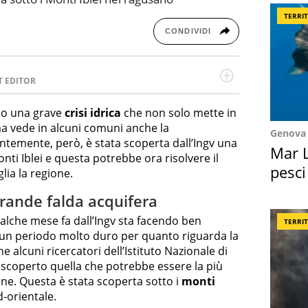
TERRI
CONDIVIDI
T EDITOR
l running e di yoga, ama scoprire nuovi posti e
minata e intraprendente adora leggere ma
mpo una grave
crisi idrica
che non solo mette in
i ma vede in alcuni comuni anche la
Genova
entemente, però, è stata scoperta dall’Ingv una
Mar L
nti Iblei e questa potrebbe ora risolvere il
pesci
lia la regione.
Suez
grande falda acquifera
alche mese fa dall’Ingv sta facendo ben
TERRI
o un periodo molto duro per quanto riguarda la
e alcuni ricercatori dell’Istituto Nazionale di
 scoperto quella che potrebbe essere la più
one. Questa è stata scoperta sotto i
monti
d-orientale.