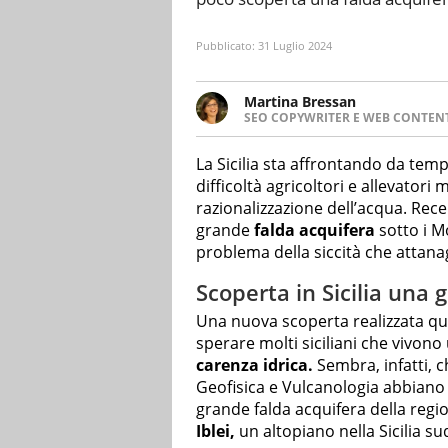
Pubblicato:
31 Luglio 2024
Martina Bressan
SEO COPYWRITER E WEB CONTEN
Appassionata di viaggi, di trai
nuove culture. Curiosa, deter
La Sicilia sta affrontando da te
soprattutto scrivere.
difficoltà agricoltori e allevator
razionalizzazione dell’acqua. Rec
grande
falda acquifera
sotto i Mo
problema della siccità che attanag
Scoperta in Sicilia una 
Una nuova scoperta realizzata qu
sperare molti siciliani che vivon
carenza idrica.
Sembra, infatti, ch
Geofisica e Vulcanologia abbiano
grande falda acquifera della regi
Iblei,
un altopiano nella Sicilia su