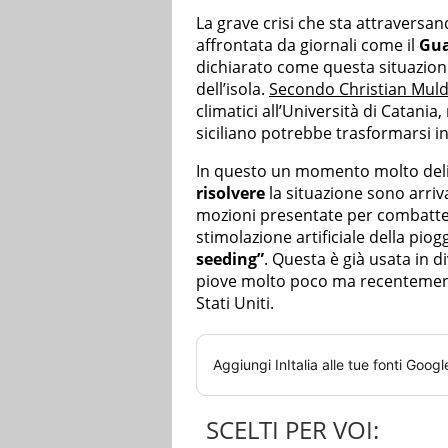
La grave crisi che sta attraversand
affrontata da giornali come il
Gua
dichiarato come questa situazion
dell’isola.
Secondo Christian Muld
climatici all’Università di Catania,
siciliano potrebbe trasformarsi i
In questo un momento molto delic
risolvere
la situazione sono arriv
mozioni presentate per combattere 
stimolazione artificiale della pio
seeding”
. Questa è già usata in d
piove molto poco ma recentemente
Stati Uniti.
Aggiungi
InItalia
alle tue fonti Googl
SCELTI PER VOI: