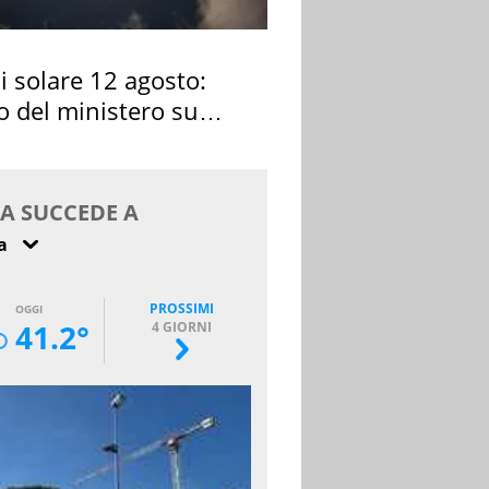
si solare 12 agosto:
o del ministero su
 osservarla