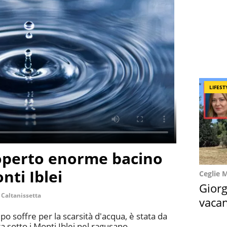
LIFEST
scoperto enorme bacino
nti Iblei
Ceglie 
Giorg
Caltanissetta
vacan
locat
po soffre per la scarsità d'acqua, è stata da
 sotto i Monti Iblei nel ragusano