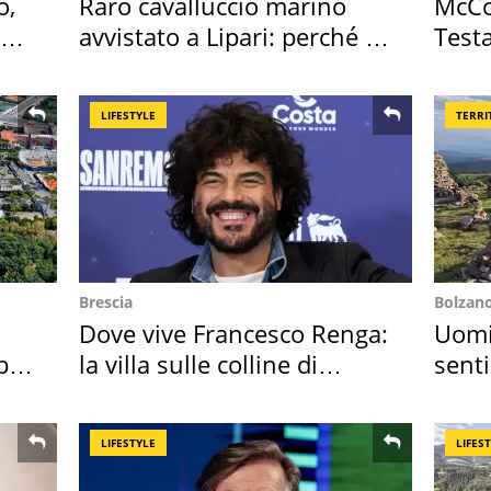
o,
Raro cavalluccio marino
McCo
la
avvistato a Lipari: perché è
Testa
speciale
Posit
LIFESTYLE
TERRI
Brescia
Bolzan
o
Dove vive Francesco Renga:
Uomin
per
la villa sulle colline di
senti
Brescia
scatt
LIFESTYLE
LIFES