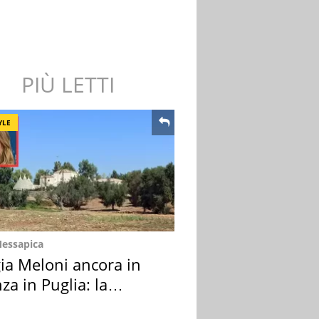
PIÙ LETTI
YLE
Messapica
ia Meloni ancora in
za in Puglia: la
ion scelta