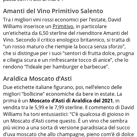
Amanti del Vino Primitivo Salento
Tra i migliori vini rossi economici per l’estate, David
Williams inserisce un
Primitivo
, in particolare
un’etichetta da 6,50 sterline del rivenditore Amanti del
Vino. Secondo il critico enologico britannico, si tratta di
“un rosso maturo che riempie la bocca senza sforzo”,
che si distingue per i suoi “sentori di frutta dolce, prugna
e ciliegia scura e un rinfrescante tocco di anice”, che lo
rendono “l’ideale per hamburger e barbecue”.
Araldica Moscato d’Asti
Due etichette italiane figurano, poi, nell’elenco delle
migliori “bollicine” economiche da bere in estate. La
prima è un
Moscato d’Asti di Araldica del 2021
, in
vendita tra le 5,99 e le 7,99 sterline. Il commento di David
Williams ha toni entusiastici: “C’è qualcosa di gioioso in
un Moscato d’Asti come questo. È un vino che sembra
più vicino a una sorta di versione paradisiaca del succo
d’uva moscato che allo champagne, pieno com’è di dolce