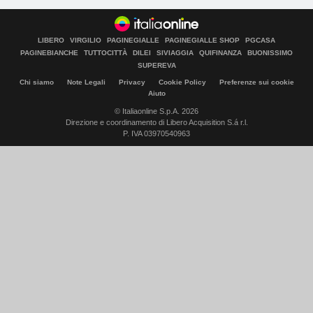
LIBERO
VIRGILIO
PAGINEGIALLE
PAGINEGIALLE SHOP
PGCASA
PAGINEBIANCHE
TUTTOCITTÀ
DILEI
SIVIAGGIA
QUIFINANZA
BUONISSIMO
SUPEREVA
Chi siamo
Note Legali
Privacy
Cookie Policy
Preferenze sui cookie
Aiuto
© Italiaonline S.p.A. 2026
Direzione e coordinamento di Libero Acquisition S.á r.l.
P. IVA 03970540963