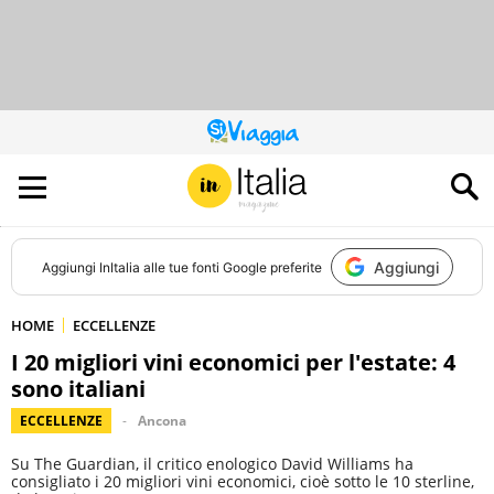
QUESTO
SITO
CONTRIBUISCE
ALL’AUDIENCE
DI
Aggiungi
Aggiungi
InItalia
alle tue fonti Google preferite
HOME
ECCELLENZE
I 20 migliori vini economici per l'estate: 4
sono italiani
ECCELLENZE
Ancona
Su The Guardian, il critico enologico David Williams ha
consigliato i 20 migliori vini economici, cioè sotto le 10 sterline,