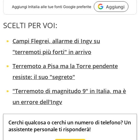
Aggiungi
Aggiungi
InItalia
alle tue fonti Google preferite
SCELTI PER VOI:
Campi Flegrei, allarme di Ingv su
"terremoti più forti" in arrivo
Terremoto a Pisa ma la Torre pendente
resiste: il suo "segreto"
"Terremoto di magnitudo 9" in Italia, ma è
un errore dell'Ingv
Cerchi qualcosa o cerchi un numero di telefono? Un
assistente personale ti risponderà!