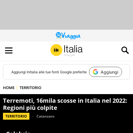
QUESTO
SITO
CONTRIBUISCE
ALL’AUDIENCE
DI
Aggiungi
Aggiungi
InItalia
alle tue fonti Google preferite
HOME
TERRITORIO
Terremoti, 16mila scosse in Italia nel 2022:
Regioni più colpite
TERRITORIO
Catanzaro