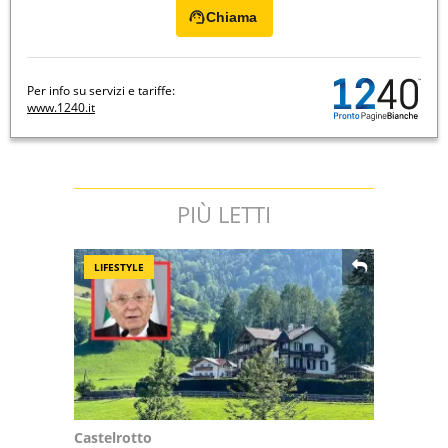
Chiama
Per info su servizi e tariffe:
www.1240.it
PIÙ LETTI
LIFESTYLE
Castelrotto